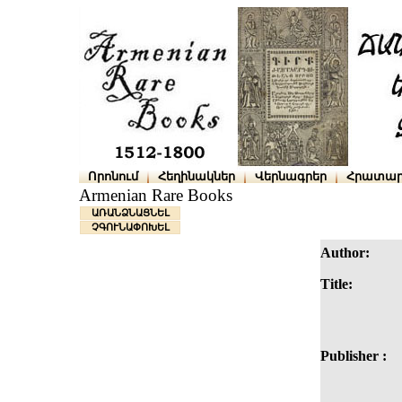
Որոնում
Հեղինակներ
Վերնագրեր
Հրատար
Armenian Rare Books
ԱՌԱՆՁՆԱՑՆԵԼ
ՉԳՈՒՆԱՓՈԽԵԼ
Author:
Title:
Publisher :