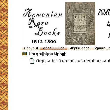
Որոնում
Հեղինակներ
Վերնագրեր
Հրատար
Լուդովիկոս Աբելլի
Ուղղ եւ ծուծ աստուածաբանութեա