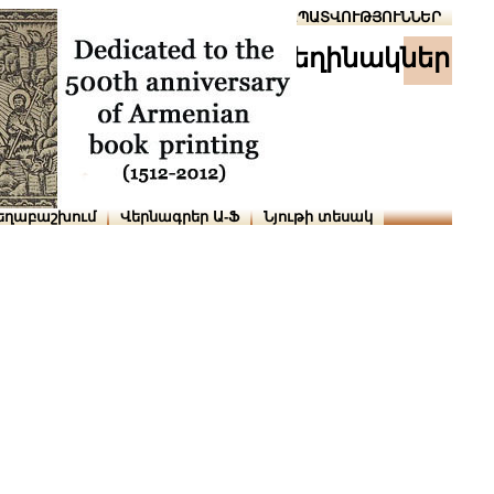
Տուն
Օգնություն
ՆԱԽԱՊԱՏՎՈՒԹՅՈՒՆՆԵՐ
հեղինակներ
եղաբաշխում
Վերնագրեր Ա-Ֆ
Նյութի տեսակ