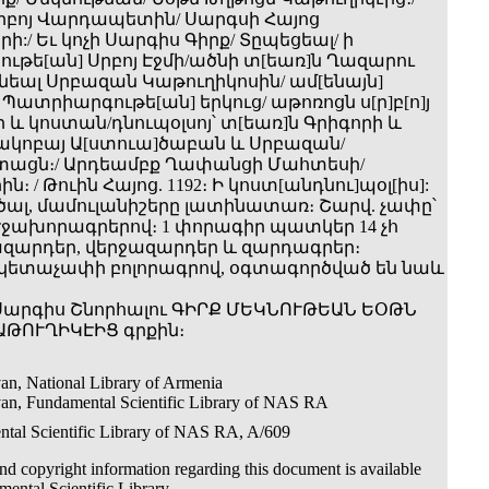
րբոյ Վարդապետին/ Սարգսի Հայոց
:/ Եւ կոչի Սարգիս Գիրք/ Տըպեցեալ/ ի
ւթե[ան] Սրբոյ Էջմի/ածնի տ[եառ]ն Ղազարու
նեալ Սրբազան Կաթուղիկոսին/ ամ[ենայն]
 ի Պատրիարգութե[ան] երկուց/ աթոռոցն ս[ր]բ[ո]յ
 և կոստան/դնուպօլսոյ՝ տ[եառ]ն Գրիգորի և
Յակոբայ Ա[ստուա]ծաբան և Սրբազան/
ացն։/ Արդեամբք Ղափանցի Մահտեսի/
։ / Թուին Հայոց. 1192։ Ի կոստ[անդնու]պօլ[իս]:
ածալ, մամուլանիշերը լատինատառ։ Շարվ. չափը՝
մ։ Էջախորագրերով։ 1 փորագիր պատկեր 14 չհ
խազարդեր, վերջազարդեր և զարդագրեր։
 կետաչափի բոլորագրով, օգտագործված են նաև
Սարգիս Շնորհալու ԳԻՐՔ ՄԵԿՆՈՒԹԵԱՆ ԵՕԹՆ
ԹՈՒՂԻԿԷԻՑ գրքին։
an, National Library of Armenia
an, Fundamental Scientific Library of NAS RA
tal Scientific Library of NAS RA, A/609
d copyright information regarding this document is available
ental Scientific Library