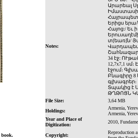
Արարեալ Ս
Իմաստասիրի
Հայրապետո
Երիցս երա/
Հայոց:/ Եւ
Երուսաղէմի
տ[եառ]ն/ 
Notes:
Վարդապետ
Շահնազարին
34 էջ: ՈՒթ
12,7x7,1 ս
էջում։ Գլ
Բնագիրը 8
գլխագրեր։
Տպակից է 
ԹՂԹՈՑՆ ԿԱ
File Size:
3,64 MB
Armenia, Yerev
Holdings:
Armenia, Yerev
Year and Place of
2010, Fundamen
Digitization:
Reproduction an
e book.
Copyright:
from the Fundam