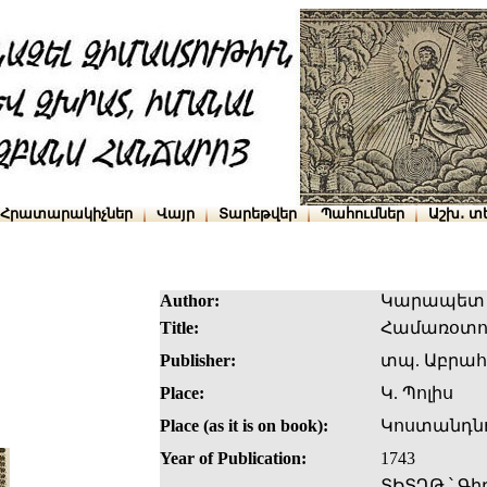
Հրատարակիչներ
Վայր
Տարեթվեր
Պահումներ
Աշխ․ տ
Author:
Կարապետ 
Title:
Համառօտու
Publisher:
տպ. Աբրա
Place:
Կ. Պոլիս
Place (as it is on book):
Կոստանդնո
Year of Publication:
1743
ՏԻՏՂԹ.՝ Գի