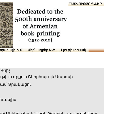
Տուն
Օգնություն
ՆԱԽԱՊԱՏՎՈՒԹՅՈՒՆՆԵՐ
եղաբաշխում
Վերնագրեր Ա-Ֆ
Նյութի տեսակ
Գրիչ
թիւն գրքոյս Շնորհալւոյն Սարգսի
համ Թրակացու
ւպօլիս
րք/ Մեկնութեան/ Եօթն Թղթոցն Կաթուղիկէից։/