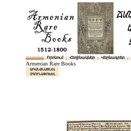
Որոնում
Հեղինակներ
Վերնագրեր
Armenian Rare Books
ԱՌԱՆՁՆԱՑՆԵԼ
ՉԳՈՒՆԱՓՈԽԵԼ