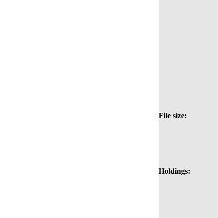
File size:
Holdings: