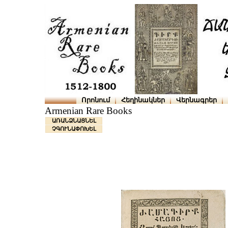
Որոնում
Հեղինակներ
Վերնագրեր
Armenian Rare Books
ԱՌԱՆՁՆԱՑՆԵԼ
ՉԳՈՒՆԱՓՈԽԵԼ