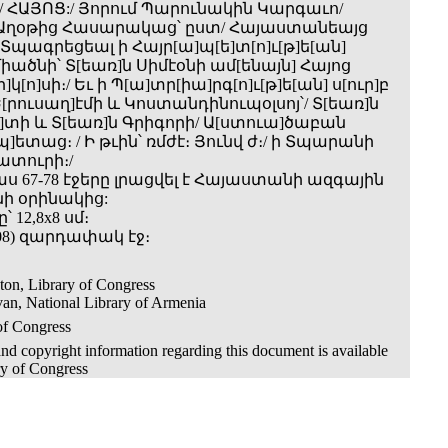
 ՀԱՅՈՑ:/ Յորում Պարունակին Կարգաւո/
ք Աղօթից Հասարակաց՝ ըստ/ Հայաստանեայց
/ Տպագրեցեալ ի Հայր[ա]պ[ե]տ[ո]ւ[թ]ե[ան]
Էջմիածնի՝ Տ[եառ]ն Սիմէօնի ամ[ենայն] Հայոց
ի]կ[ո]սի։/ Եւ ի Պ[ա]տր[իա]րգ[ո]ւ[թ]ե[ան] ս[ուր]բ
[րուսաղ]էմի և Կոստանդինուպօլսոյ՝/ Տ[եառ]ն
]տի և Տ[եառ]ն Գրիգորի/ Ա[ստուա]ծաբան
պ]ետաց։ / Ի թւին՝ ռմժէ։ Յունվ ժ։/ ի Տպարանի
ատուրի։/
 67-78 էջերը լրացվել է Հայաստանի ազգային
ի օրինակից:
 12,8x8 սմ։
(=608) զարդափակ էջ։
on, Library of Congress
an, National Library of Armenia
of Congress
nd copyright information regarding this document is available
ry of Congress