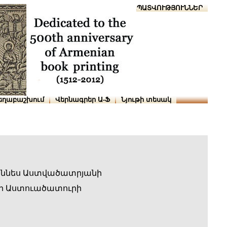
Տուն
Օգնություն
ՆԱԽԱՊԱՏՎՈՒԹՅՈՒՆՆԵՐ
եղաբաշխում
Վերնագրեր Ա-Ֆ
Նյութի տեսակ
աննես Աստվածատրյանի
ի Աստուածատուրի