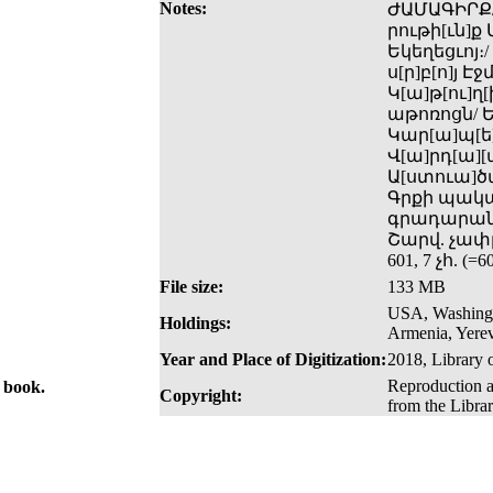
Notes:
ԺԱՄԱԳԻՐՔ/
րութի[ւն]
Եկեղեցւոյ։
ս[ր]բ[ո]յ 
Կ[ա]թ[ու]ղ[
աթոռոցն/ Ե
Կար[ա]պ[ե
Վ[ա]րդ[ա][
Ա[ստուա]ծ
Գրքի պակաս
գրադարան
Շարվ. չափը՝
601, 7 չհ. 
File size:
133 MB
USA, Washingt
Holdings:
Armenia, Yerev
Year and Place of Digitization:
2018, Library 
Reproduction a
e book.
Copyright:
from the Libra