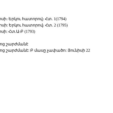
ի։ Երկու հատորով։ Հտ. 1(1794)
ի: Երկու հատորով։ Հտ. 2 (1795)
ի: Հտ.Ա-Բ (1793)
ոց շարժմանէ
ց շարժմանէ: Բ մասը չափածո: Յունիսի 22