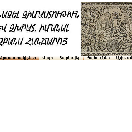
Հրատարակիչներ
Վայր
Տարեթվեր
Պահումներ
Աշխ․ տ