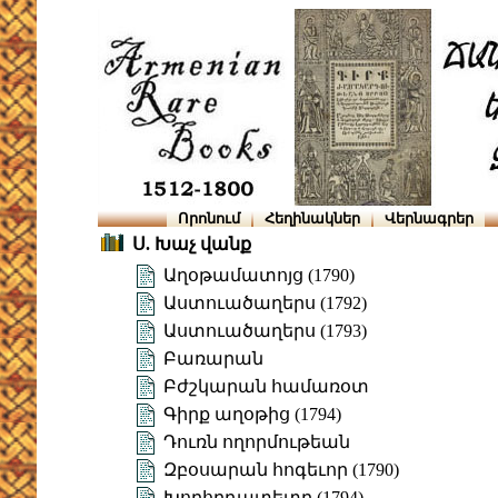
Որոնում
Հեղինակներ
Վերնագրեր
Ս. Խաչ վանք
Աղօթամատոյց (1790)
Աստուածաղերս (1792)
Աստուածաղերս (1793)
Բառարան
Բժշկարան համառօտ
Գիրք աղօթից (1794)
Դուռն ողորմութեան
Զբօսարան հոգեւոր (1790)
Խորհրդատետր (1794)