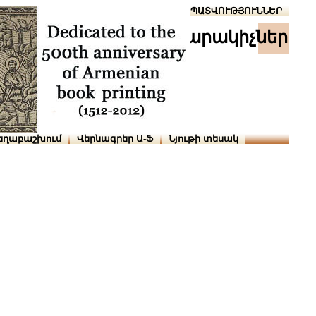
Տուն
Օգնություն
ՆԱԽԱՊԱՏՎՈՒԹՅՈՒՆՆԵՐ
հրատարակիչներ
եղաբաշխում
Վերնագրեր Ա-Ֆ
Նյութի տեսակ