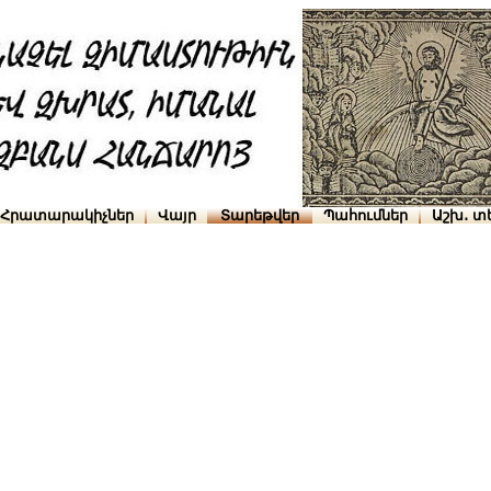
Հրատարակիչներ
Վայր
Տարեթվեր
Պահումներ
Աշխ․ տ