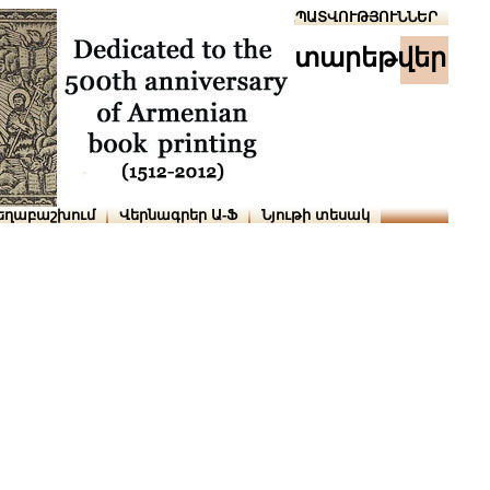
Տուն
Օգնություն
ՆԱԽԱՊԱՏՎՈՒԹՅՈՒՆՆԵՐ
տարեթվեր
եղաբաշխում
Վերնագրեր Ա-Ֆ
Նյութի տեսակ