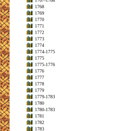
1767-1768
1768
1769
1770
1771
1772
1773
1774
1774-1775
1775
1775-1776
1776
1777
1778
1779
1779-1783
1780
1780-1783
1781
1782
1783