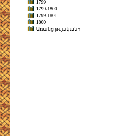
1799
1799-1800
1799-1801
1800
Առանց թվականի