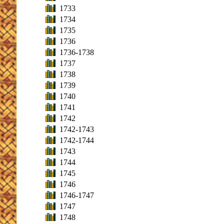
1733
1734
1735
1736
1736-1738
1737
1738
1739
1740
1741
1742
1742-1743
1742-1744
1743
1744
1745
1746
1746-1747
1747
1748