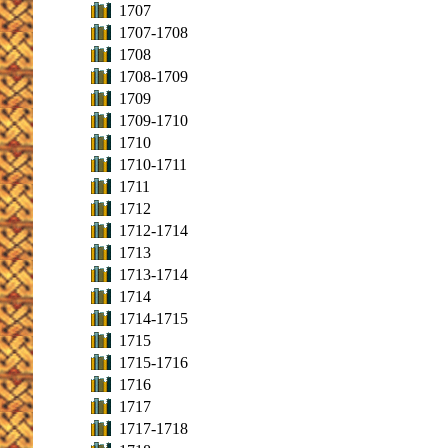
1707
1707-1708
1708
1708-1709
1709
1709-1710
1710
1710-1711
1711
1712
1712-1714
1713
1713-1714
1714
1714-1715
1715
1715-1716
1716
1717
1717-1718