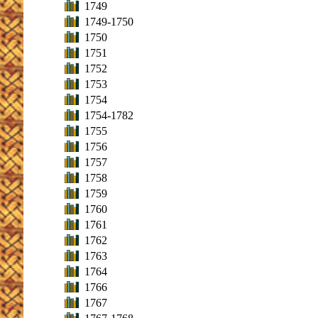
1749
1749-1750
1750
1751
1752
1753
1754
1754-1782
1755
1756
1757
1758
1759
1760
1761
1762
1763
1764
1766
1767