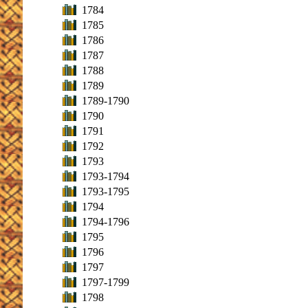
1784
1785
1786
1787
1788
1789
1789-1790
1790
1791
1792
1793
1793-1794
1793-1795
1794
1794-1796
1795
1796
1797
1797-1799
1798