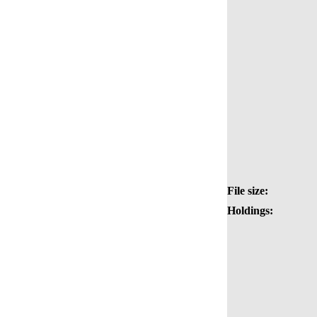
File size:
Holdings: