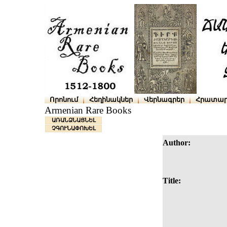
Որոնում
Հեղինակներ
Վերնագրեր
Հրատար
Armenian Rare Books
ԱՌԱՆՁՆԱՑՆԵԼ
ՉԳՈՒՆԱՓՈԽԵԼ
Author:
Title: