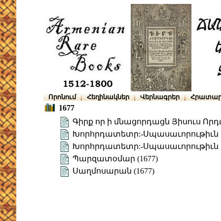
Որոնում
Հեղինակներ
Վերնագրեր
Հրատար
1677
Գիրք որ ի մնացորդացն Յիսուս Որդւ
Խորհրդատետր:-Սպասաւորութիւն պ
Խորհրդատետր:-Սպասաւորութիւն պ
Պարզատօմար (1677)
Սաղմոսարան (1677)