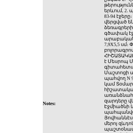
թերությունն
երևում, 2. 
83-94 էջե
վերցված 
ձեռագրերի 
գծափակ էջ
արաբական 
7,9X5,5 սմ
բոլորագրո
ՀԻՇԱՏԱԿԱՐ
է Մեսրոպ 
գիտահետազ
Մաշտոցի 
պահվող N 
կամ Տօմար
հիշատակա
առանձնահա
զարդերը վկ
Notes:
Էջմիածնի 
պահպանված
Յովհաննէս
մերոյ զևդ
պաշտօնատա