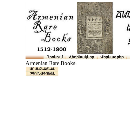
Որոնում
Հեղինակներ
Վերնագրեր
Armenian Rare Books
ԱՌԱՆՁՆԱՑՆԵԼ
ՉԳՈՒՆԱՓՈԽԵԼ