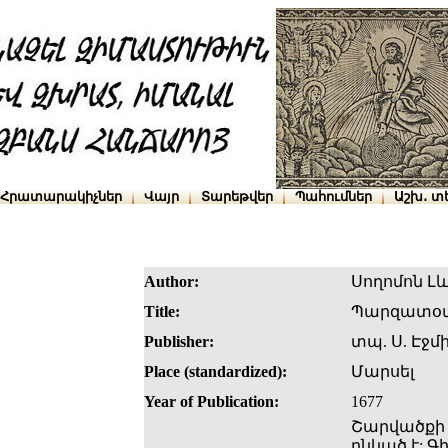
Հրատարակիչներ
Վայր
Տարեթվեր
Պահումներ
Աշխ․ տ
Author:
Սողոմոն Լ
Title:
Պարզատօ
Publisher:
տպ. Ս. Էջմ
Place (standardized):
Մարսել
Year of Publication:
1677
Շարվածքի չ
ընկած է: Գ