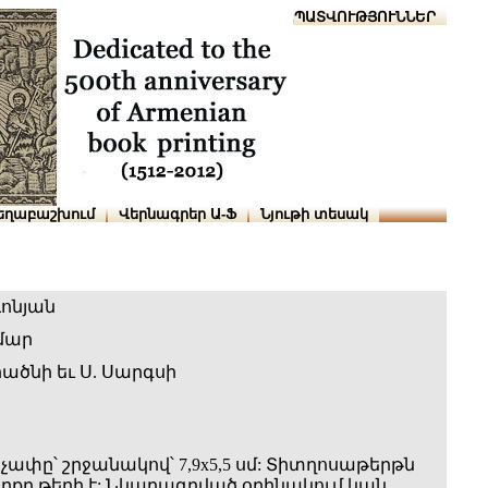
Տուն
Օգնություն
ՆԱԽԱՊԱՏՎՈՒԹՅՈՒՆՆԵՐ
եղաբաշխում
Վերնագրեր Ա-Ֆ
Նյութի տեսակ
ևոնյան
մար
իածնի եւ Ս. Սարգսի
ափը՝ շրջանակով՝ 7,9x5,5 սմ: Տիտղոսաթերթն
իրքը թերի է: Նկարագրված օրինակում կան