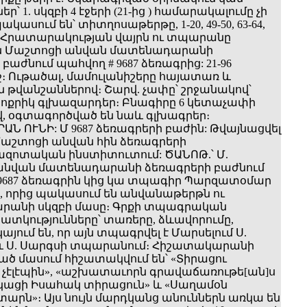
եր՝ 1. սկզբի 4 էջերի (21-ից ) համարակալումը չի
պակասում են՝ տիտղոսաթերթը, 1-20, 49-50, 63-64,
րը։ Հրատարակության վայրն ու տպարանը
են Մաշտոցի անվան մատենադարանի
բաժնում պահվող # 9687 ձեռագրից: 21-96
։ Ութածալ, մամուլանիշերը հայատառ և
թվանշաններով։ Շարվ. չափը՝ շրջանակով՝
։ Փոքրիկ գլխազարդեր։ Բնագիրը 6 կետաչափի
վ, օգտագործված են նաև գլխագրեր։
ԱՆ ՈՒՆԻ: Մ 9687 ձեռագրերի բաժին: Թվայնացվել
Մաշտոցի անվան հին ձեռագրերի
ոտական ինստիտուտում: ԾԱՆՈԹ.՝ Մ.
անվան մատենադարանի ձեռագրերի բաժնում
9687 ձեռագրին կից կա տպագիր Պարզատօմար
, որից պակասում են անվանաթերթն ու
րանի սկզբի մասը։ Գրքի տպագրական
տկությունները՝ տառերը, ձևավորումը,
այում են, որ այն տպագրվել է Մարսելում Ս.
և Ս. Սարգսի տպարանում։ Հիշատակարանի
 մասում հիշատակվում են՝ «Տիրացու
 չէլէպին», «աշխատաւորն գրավաճառութե[ան]ս
ոկացի Իսահակ տիրացուն» և «Սաղամօն
րն»։ Այս նույն մարդկանց անուններն առկա են