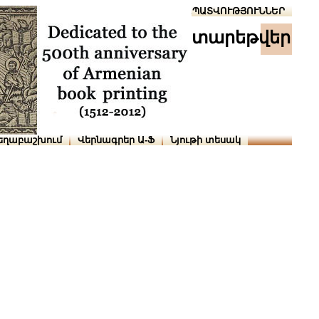
Տուն
Օգնություն
ՆԱԽԱՊԱՏՎՈՒԹՅՈՒՆՆԵՐ
տարեթվեր
եղաբաշխում
Վերնագրեր Ա-Ֆ
Նյութի տեսակ