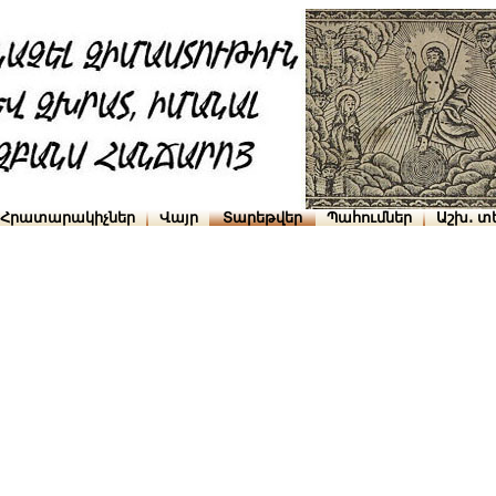
Հրատարակիչներ
Վայր
Տարեթվեր
Պահումներ
Աշխ․ տ