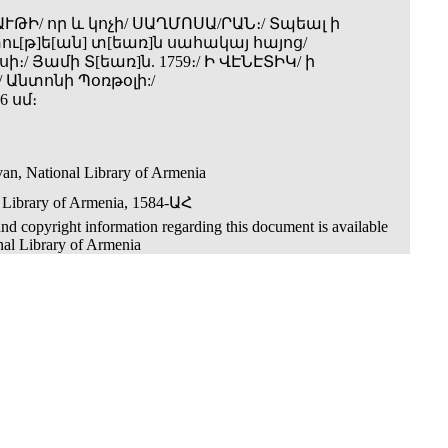
ԹԻ/ որ և կոչի/ ՍԱՂՄՈՍԱ/ՐԱՆ։/ Տպեալ ի
ւ[թ]ե[ան] տ[եառ]ն սահակայ հայոց/
ի։/ Յամի Տ[եառ]ն. 1759։/ Ի ՎԷՆԷՏԻԿ/ ի
Անտոնի Պօռթօլի:/
6 սմ։
an, National Library of Armenia
 Library of Armenia, 1584-ԱՀ
nd copyright information regarding this document is available
nal Library of Armenia