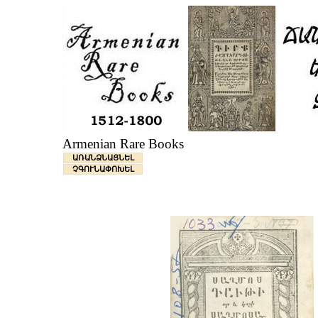
Armenian Rare Books
ԱՌԱՆՁՆԱՑՆԵԼ
ՉԳՈՒՆԱՓՈԽԵԼ