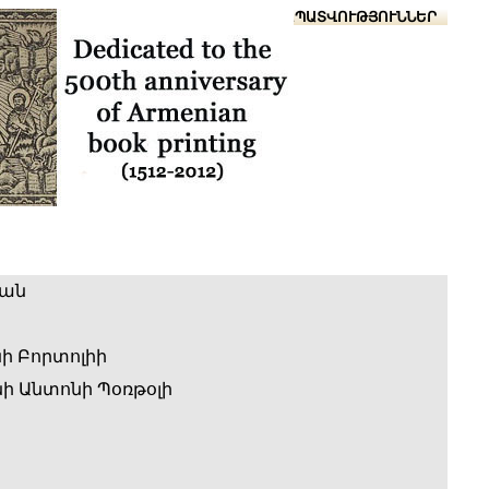
Տուն
Օգնություն
ՆԱԽԱՊԱՏՎՈՒԹՅՈՒՆՆԵՐ
ան
ի Բորտոլիի
 Անտոնի Պօռթօլի