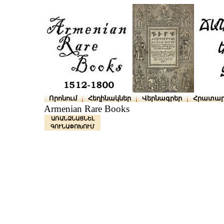
Որոնում
Հեղինակներ
Վերնագրեր
Հրատար
Armenian Rare Books
ԱՌԱՆՁՆԱՑՆԵԼ
ԳՈՒՆԱՓՈԽՈՒՄ