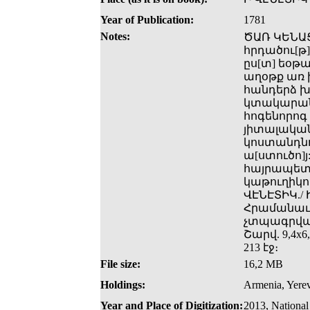
Year of Publication:
1781
Notes:
ԾԱՌ ԿԵՆԱՑ
հրդածու[թ]ի
ըս[տ] եօթա
աղօթք առ 
հանդերձ խ
կտակարանա
հոգենորոգ 
յիտալական
կոստանդնու
ա[ստուծո]
հայրապետո
կաթուղիկոս
ՎԷՆԷՏԻԿ./
Հրամանաւ մ
չտպագրվա
Շարվ. 9,4x6,
213 էջ։
File size:
16,2 MB
Holdings:
Armenia, Yerev
Year and Place of Digitization:
2013, National