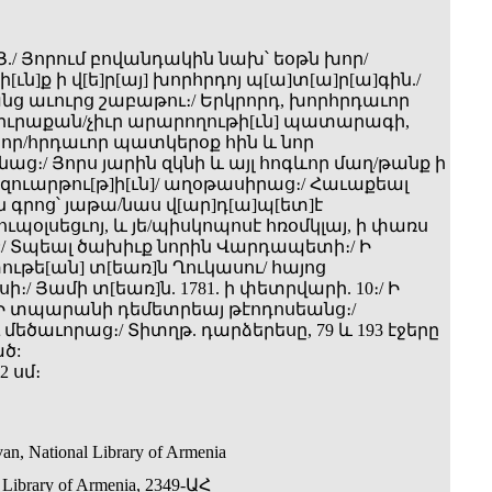
./ Յորում բովանդակին նախ՝ եօթն խոր/
[ւն]ք ի վ[ե]ր[այ] խորհրդոյ պ[ա]տ[ա]ր[ա]գին./
նց աւուրց շաբաթու։/ Երկրորդ, խորհրդաւոր
իւրաքան/չիւր արարողութի[ւն] պատարագի,
որ/հրդաւոր պատկերօք հին և նոր
ց։/ Յորս յարին զկնի և այլ հոգևոր մաղ/թանք ի
զուարթու[թ]ի[ւն]/ աղօթասիրաց։/ Հաւաքեալ
 գրոց՝ յաթա/նաս վ[ար]դ[ա]պ[ետ]է
պօլսեցւոյ, և յե/պիսկոպոսէ հռօմկլայ, ի փառս
յ:/ Տպեալ ծախիւք նորին Վարդապետի։/ Ի
ւթե[ան] տ[եառ]ն Ղուկասու/ հայոց
ի։/ Յամի տ[եառ]ն. 1781. ի փետրվարի. 10։/ Ի
 Ի տպարանի դեմետրեայ թէոդոսեանց։/
եծաւորաց։/ Տիտղթ. դարձերեսը, 79 և 193 էջերը
ծ:
2 սմ։
an, National Library of Armenia
 Library of Armenia, 2349-ԱՀ