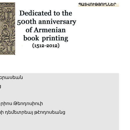
Տուն
Օգնություն
ՆԱԽԱՊԱՏՎՈՒԹՅՈՒՆՆԵՐ
երասեան
ց
րիոս Թեոդոսիուի
ի դեմետրեայ թէոդոսեանց