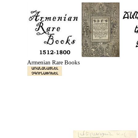
Armenian Rare Books
ԱՌԱՆՁՆԱՑՆԵԼ
ՉԳՈՒՆԱՓՈԽԵԼ