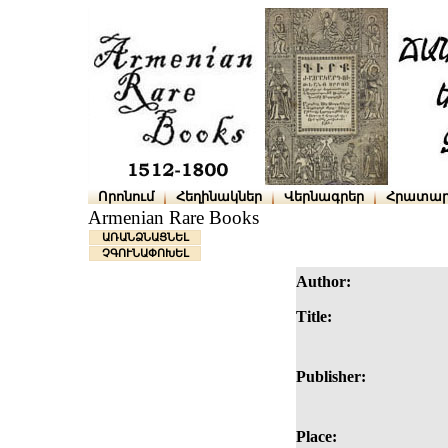
Որոնում
Հեղինակներ
Վերնագրեր
Հրատար
Armenian Rare Books
ԱՌԱՆՁՆԱՑՆԵԼ
ՉԳՈՒՆԱՓՈԽԵԼ
Author:
Title:
Publisher:
Place: