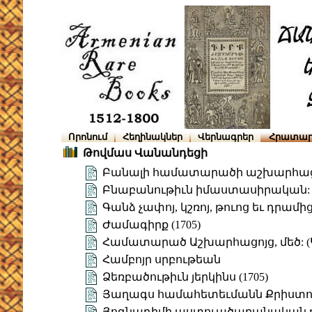
Որոնում
Հեղինակներ
Վերնագրեր
Հրատար
Թովմաս Վանանդեցի
Բանալի համատարածի աշխարհաց
Բնաբանութիւն իմաստասիրական: Հ
Գանձ չափոյ, կշռոյ, թուոց եւ դրամ
Ժամագիրք (1705)
Համատարած Աշխարհացոյց, մեծ: (
Համբոյր սրբութեան
Ձեռբածութիւն յերկինս (1705)
Յաղագս համահետեւմանն Քրիստոսի
Յոգնադիմի աստուածաբանական բ