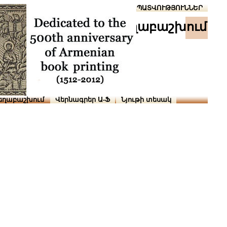
Տուն
Օգնություն
ՆԱԽԱՊԱՏՎՈՒԹՅՈՒՆՆԵՐ
աշխ․ տեղաբաշխում
եղաբաշխում
Վերնագրեր Ա-Ֆ
Նյութի տեսակ