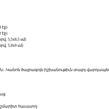
 էջ)
 էջ)
 5,5x8,5 uմ)
. 5,9x9 uմ)
։ -Կանոն ծայրագոյն իշխանութիւն տալոյ վարդապ
կաց
Ճշմարիտ հաւատոյ