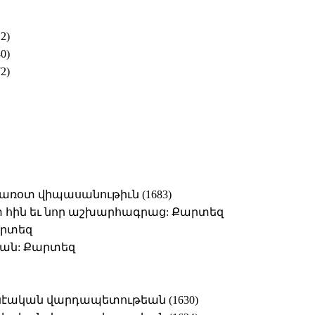
2)
0)
2)
մառօտ վիպասանութիւն (1683)
 հին եւ նոր աշխարհագրաց: Քարտեզ
արտեզ
ան: Քարտեզ
նէական վարդապետութեան (1630)