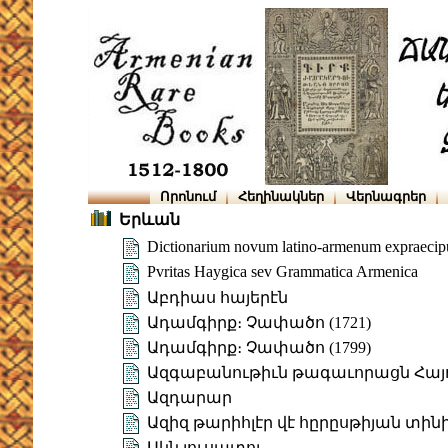
Որոնում
Հեղինակներ
Վերնագրեր
Երևան
Dictionarium novum latino-armenum expraecipu
Pvritas Haygica sev Grammatica Armenica
Աբդիաս հայերէն
Ադամգիրք։ Չափածո (1721)
Ադամգիրք։ Չափածո (1799)
Ազգաբանութիւն թագաւորացն Հայ
Ազդարար
Ազիզ թարիհլէր վէ հըրըսթիյան տի
Ակն լուսատու