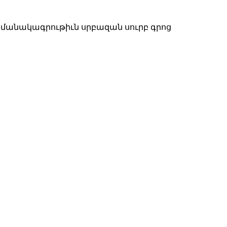
ամանակագրութիւն սրբազան սուրբ գրոց