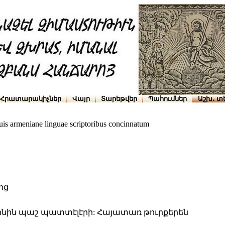
Հրատարակիչներ
Վայր
Տարեթվեր
Պահումներ
Աշխ․ տ
is armeniane linguae scriptoribus concinnatum
ոց
նինին պաշ պատտէլէրի: Հայատառ թուրքերեն