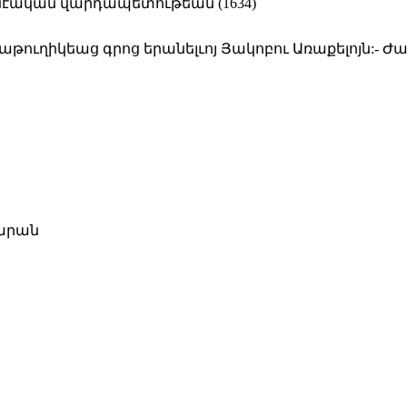
նէական վարդապետութեան (1634)
ուղիկեաց գրոց երանելւոյ Յակոբու Առաքելոյն:- Ժ
արան