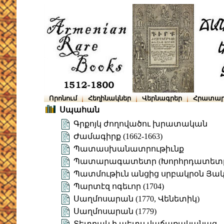
Որոնում
Հեղինակներ
Վերնագրեր
Հրատար
Սպահան
Գրքոյկ ժողովածու խրատական
Ժամագիրք (1662-1663)
Պատասխանատրութիւնք
Պատարագատետր (Խորհրդատետ
Պատմութիւն անցից սրբակրօն Յակո
Պարտէզ ոգեւոր (1704)
Սաղմոսարան (1770, Վենետիկ)
Սաղմոսարան (1779)
Տետրակ ի պետս վաճառականաց