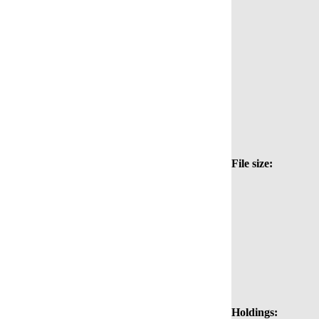
File size:
Holdings: