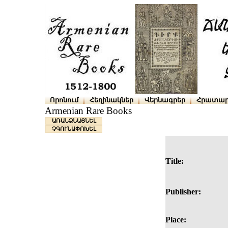
Որոնում
Հեղինակներ
Վերնագրեր
Հրատար
Armenian Rare Books
ԱՌԱՆՁՆԱՑՆԵԼ
ՉԳՈՒՆԱՓՈԽԵԼ
Title:
Publisher:
Place: