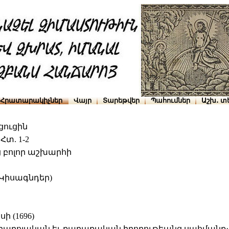
Հրատարակիչներ
Վայր
Տարեթվեր
Պահումներ
Աշխ․ տ
ուցին
տ. 1-2
ից բոլոր աշխարհի
Կիսագնդեր)
 (1696)
րոյական եւ քաղաքական իրողութեանց սահմանք։-