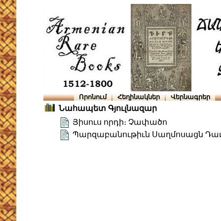
Որոնում
Հեղինակներ
Վերնագրեր
Նահապետ Գյուլնազար
Յիսուս որդի։ Չափածո
Պարզաբանութիւն Սաղմոսացն Դա