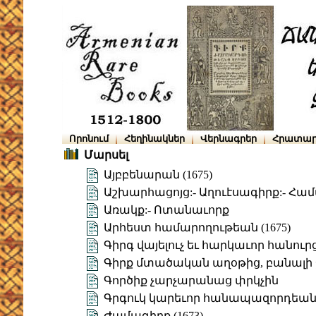
Որոնում
Հեղինակներ
Վերնագրեր
Հրատար
Մարսել
Այբբենարան (1675)
Աշխարհացոյց:- Աղուէսագիրք:- Հա
Առակք:- Ոտանաւորք
Արհեստ համարողութեան (1675)
Գիրգ վայելուչ եւ հարկաւոր հանուր
Գիրք մտածական աղօթից, բանալի 
Գործիք չարչարանաց փրկչին
Գրգուկ կարեւոր հանապազորդեա
Ժամագիրք (1673)