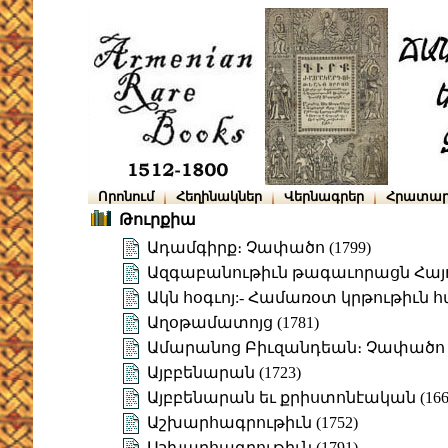
Որոնում
Հեղինակներ
Վերնագրեր
Հրատար
Թուրքիա
Ադամգիրք։ Չափածո (1799)
Ազգաբանութիւն թագաւորացն Հայ
Ակն հօգւոյ:- Համառօտ կրթութիւն 
Աղօթամատոյց (1781)
Ամարանոց Բիւզանդեան։ Չափածո
Այբբենարան (1723)
Այբբենարան եւ քրիստոնէական (166
Աշխարհագրութիւն (1752)
Աշխարհագրութիւն (1791)