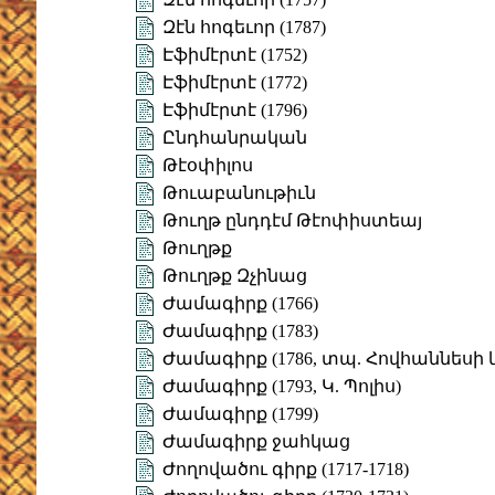
Զէն հոգեւոր (1787)
Էֆիմէրտէ (1752)
Էֆիմէրտէ (1772)
Էֆիմէրտէ (1796)
Ընդհանրական
Թէօփիլոս
Թուաբանութիւն
Թուղթ ընդդէմ Թէոփիստեայ
Թուղթք
Թուղթք Զչինաց
Ժամագիրք (1766)
Ժամագիրք (1783)
Ժամագիրք (1786, տպ. Հովհաննեսի և 
Ժամագիրք (1793, Կ. Պոլիս)
Ժամագիրք (1799)
Ժամագիրք ջահկաց
Ժողովածու գիրք (1717-1718)