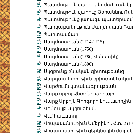
Պատմութիւն վարուց եւ մահ ւան եր
Պատմութիւն վարուց Յօհաննու Ոս
Պատմութիւնք յաղագս պատերազմին
Պարզաբանութիւն Սաղմոսացն Դա
Պարտավճար
Սաղմոսարան (1714-1715)
Սաղմոսարան (1756)
Սաղմոսարան (1786, Վենետիկ)
Սաղմոսարան (1800)
Սկզբունք բնական գիտութեանց
Վարդապետութիւն քրիստոնէական (
Վարժումն կտակագրութեան
Վարք սրբոյ Անտոնի աբբայի
Վարք Սրբոյն Գրիգորի Լուսաւորչին
Վէմ գայթակղութեան
Վէմ հաւատոյ
Վիպասանութիւն Ամերիկոյ: Հտ. 2 (17
Վիպասանութիւն զերկնային մարմնո