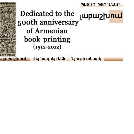
Տուն
Օգնություն
ՆԱԽԱՊԱՏՎՈՒԹՅՈՒՆՆԵՐ
աշխ․ տեղաբաշխում
եղաբաշխում
Վերնագրեր Ա-Ֆ
Նյութի տեսակ