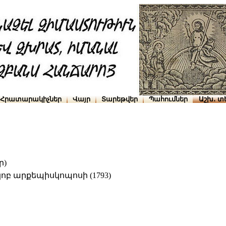
Հրատարակիչներ
Վայր
Տարեթվեր
Պահումներ
Աշխ․ տ
ր)
բ արքեպիսկոպոսի (1793)