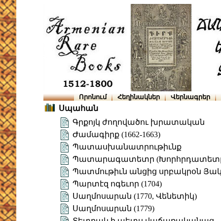
Որոնում
Հեղինակներ
Վերնագրեր
Սպահան
Գրքոյկ ժողովածու խրատական
Ժամագիրք (1662-1663)
Պատասխանատրութիւնք
Պատարագատետր (Խորհրդատետ
Պատմութիւն անցից սրբակրօն Յակո
Պարտէզ ոգեւոր (1704)
Սաղմոսարան (1770, Վենետիկ)
Սաղմոսարան (1779)
Տետրակ ի պետս վաճառականաց