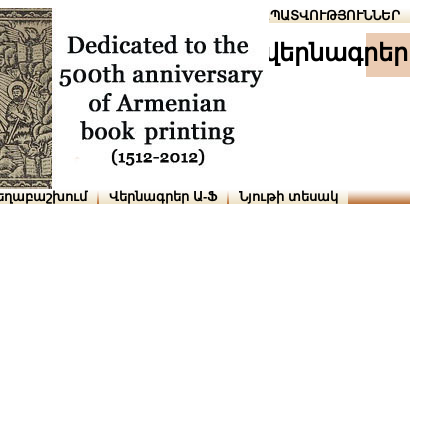
Տուն
Օգնություն
ՆԱԽԱՊԱՏՎՈՒԹՅՈՒՆՆԵՐ
վերնագրեր
եղաբաշխում
Վերնագրեր Ա-Ֆ
Նյութի տեսակ