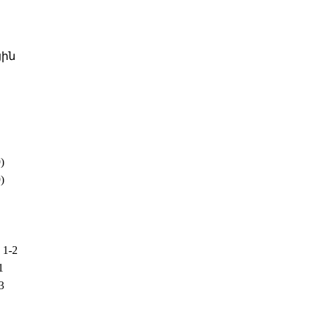
ին
)
)
1-2
1
3