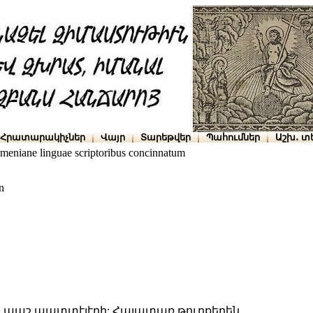
Հրատարակիչներ
Վայր
Տարեթվեր
Պահումներ
Աշխ․ տ
meniane linguae scriptoribus concinnatum
n
ին պաշ պատտէլէրի: Հայատառ թուրքերեն