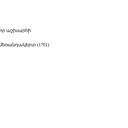
ոլոր աշխարհի
մեռանդակերտ (1701)