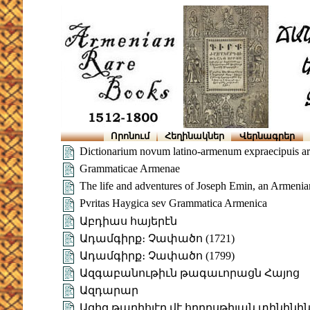
Որոնում
Հեղինակներ
Վերնագրեր
Dictionarium novum latino-armenum expraecipuis ar
Grammaticae Armenae
The life and adventures of Joseph Emin, an Armenia
Pvritas Haygica sev Grammatica Armenica
Աբդիաս հայերէն
Ադամգիրք։ Չափածո (1721)
Ադամգիրք։ Չափածո (1799)
Ազգաբանութիւն թագաւորացն Հայոց
Ազդարար
Ազիզ թարիհլէր վէ հըրըսթիյան տինին