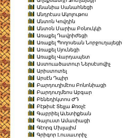
Աղեքսանդր Ջուղայեցի
Անանիա Սանահնեցի
Անդրէաս Ակոլութոս
Անտոն Կովդին
Անտօն Մարիա Բօնուկկի
Առաքել Դավրիժեցի
Առաքել Պողոսեան Նորջուղայեցի
Առաքել Սյունեցի
Առաքել Վարդապետ
Աստուածատուր Ներսէսովիչ
Արիստոտել
Արսէն Դպիր
Բարդուղիմէոս Բոնոնիացի
Բարդուղմեոս Աբգար
Բենեդիկտոս ԺԴ
Բէթիսէ Տելլա Քռօչէ
Գաբրիել Աւետիքեան
Գալուստ Ամասիացի
Գէորգ Մխլայիմ
Գրիգոր Lուսաւորիչ