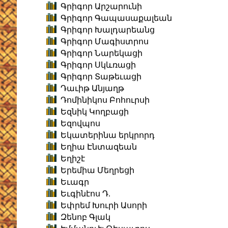
Գրիգոր Արշարունի
Գրիգոր Գապասաքալեան
Գրիգոր Խալդարեանց
Գրիգոր Մագիստրոս
Գրիգոր Նարեկացի
Գրիգոր Սկևռացի
Գրիգոր Տաթեւացի
Դաւիթ Անյաղթ
Դոմինիկոս Բոհուրսի
Եզնիկ Կողբացի
Եզովպոս
Եկատերինա երկրորդ
Եղիա Էնտազեան
Եղիշէ
Երեմիա Մեղրեցի
Եւագր
Եւգինէոս Դ.
Եփրեմ Խուրի Ասորի
Զենոբ Գլակ