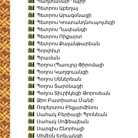
Պաղտասար Դպիր
Պետրոս Աբեղայ
Պետրոս Արագօնացի
Պետրոս Կոստանդնուպոլսեցի
Պետրոս Ղափանցի
Պետրոս Ռիքարտ
Պետրոս Քալանթարեան
Պորփիւր
Պրաման
Պօղոս (Պաուլոյ) Փիրոմալի
Պօղոս Կաղզուանցի
Պօղոս Սեներեան
Պօղոս Տարօնացի
Պօղոս Տիւրիկեցի Թորոսեան
Ջիո Բատիստա Մանի
Ռոբերտոս Բելլարմինոս
Սահակ Բերիացի Պրոնեան
Սահակ Սոֆեալեան
Սարգիս Շնորհալի
Սիմէօն Երեւանցի