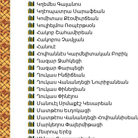
Կղեմես Գալանոս
Կղէոպատրա Սարաֆեան
Կոմիտաս Քէօմիւրճեան
Կուլիելմոս Ռօպէրթսօն
Հակոբ Շահամիրեան
Հակոբոս Չամչյան
Հանուէ
Հովհաննէս Կարմելիտական Բոբիկ
Ղազար Ջահկեցի
Ղազար Փարպեցի
Ղուկաս Ինճիճեան
Ղուկաս Վանանդեցի Նուրիջանեան
Ղուկաս Փինեղեան
Ղուկաս Փինէլոս
Մանուէլ Սրմաքէշ Կեսարեան
Մատթէոս Եւդոկացի
Մատթէոս Վանանդեցի Հովհաննիսեա
Մարկեղոս Փալերմիթացի
Մեսրոպ Երէց