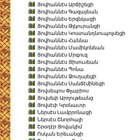
Յովհաննէս Արճիշեցի
Յովհաննէս Գազայեան
Յովհաննէս Երզնկացի
Յովհաննէս Թլկուրանցի
Յովհաննէս Կոստանդնուպոլսեցի
Յովհաննէս Հաննա
Յովհաննէս Մամիկոնեան
Յովհաննէս Մրգուզ
Յովհաննէս Յիսուսեան
Յովհաննէս Պոնա
Յովհաննէս Ջուղայեցի
Յովհաննէս Սանճէմինեցի
Յովսեպոս Փլաբիոս
Յովսեփ Արղութեանց
Յովսէփ Կրօնաւոր
Ներսէս Լամբրոնացի
Ներսէս Շնորհալի
Շրօդէր Յովակիմ
Ոսկան Երեւանցի