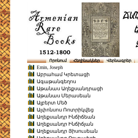
Որոնում
Հեղինակներ
Վերնագրեր
Emin, Joseph
Աբրահամ Կրետացի
Ագաթանգեղոս
Աթանաս Աղեքսանդրացի
Աթանաս Մերասեան
Ալբերտ Մեծ
Ալփոնսոս Ռոտրիկվեց
Աղեքսանդր Ինճիճեան
Աղեքսանդր Ինճիճյան
Աղեքսանդր Յիսուսեան