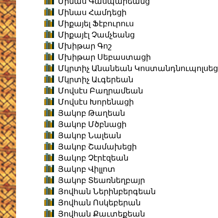
Մինաս Գասպարեանց
Մինաս Համդեցի
Միքայել Ֆէբուրուս
Միքայէլ Չամչեանց
Մխիթար Գոշ
Մխիթար Սեբաստացի
Մկրտիչ Անանեան Կոստանդնուպոլսեց
Մկրտիչ Աւգերեան
Մովսէս Բաղրամեան
Մովսէս Խորենացի
Յակոբ Թաղեան
Յակոբ Մծբնացի
Յակոբ Նալեան
Յակոբ Շամախեցի
Յակոբ Չէրէզեան
Յակոբ Վիլլոտ
Յակոբ Տեառնեղբայր
Յովհան Ներինբերգեան
Յովհան Ոսկեբերան
Յովհան Քաւտեքեան