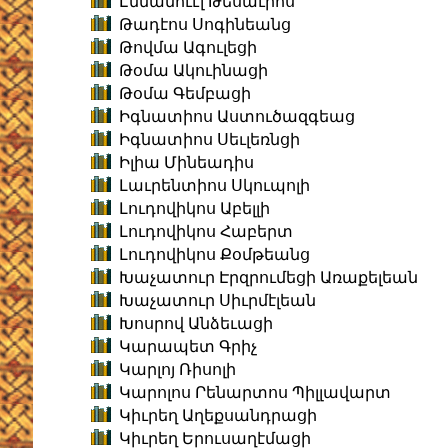
Էմմանուէլ Թեսաւրոս
Թադէոս Սոգինեանց
Թովմա Ագուլեցի
Թօմա Ակուինացի
Թօմա Գեմբացի
Իգնատիոս Աստուծազգեաց
Իգնատիոս Սեւլեռնցի
Իլիա Մինեադիս
Լաւրենտիոս Սկուպոլի
Լուդովիկոս Աբելլի
Լուդովիկոս Հաբերտ
Լուդովիկոս Քօմթեանց
Խաչատուր Էրզրումեցի Առաքելեան
Խաչատուր Սիւրմէլեան
Խոսրով Անձեւացի
Կարապետ Գրիչ
Կարլոյ Ռիսոլի
Կարոլոս Րենարտոս Պիլլավարտ
Կիւրեղ Աղեքսանդրացի
Կիւրեղ Երուսաղէմացի