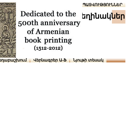
Տուն
Օգնություն
ՆԱԽԱՊԱՏՎՈՒԹՅՈՒՆՆԵՐ
հեղինակներ
եղաբաշխում
Վերնագրեր Ա-Ֆ
Նյութի տեսակ