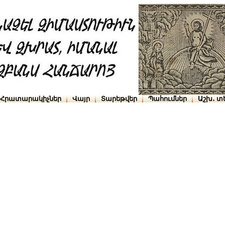
Հրատարակիչներ
Վայր
Տարեթվեր
Պահումներ
Աշխ․ տ