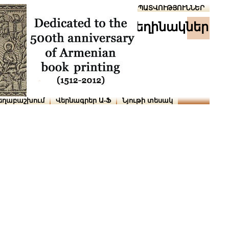
Տուն
Օգնություն
ՆԱԽԱՊԱՏՎՈՒԹՅՈՒՆՆԵՐ
հեղինակներ
եղաբաշխում
Վերնագրեր Ա-Ֆ
Նյութի տեսակ