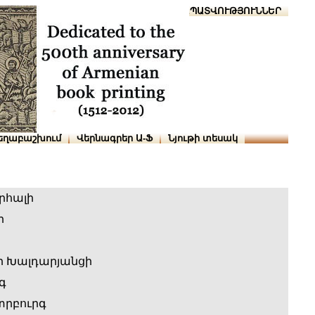
Տուն
Օգնություն
ՆԱԽԱՊԱՏՎՈՒԹՅՈՒՆՆԵՐ
եղաբաշխում
Վերնագրեր Ա-Ֆ
Նյութի տեսակ
րհալի
ի
ր Խալդարյանցի
գ
րբուրգ