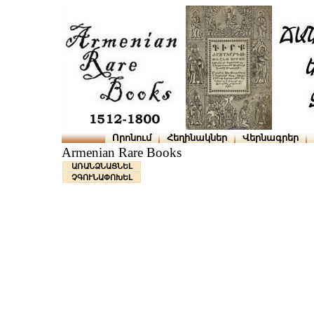
Որոնում
Հեղինակներ
Վերնագրեր
Armenian Rare Books
ԱՌԱՆՁՆԱՑՆԵԼ
ՉԳՈՒՆԱՓՈԽԵԼ