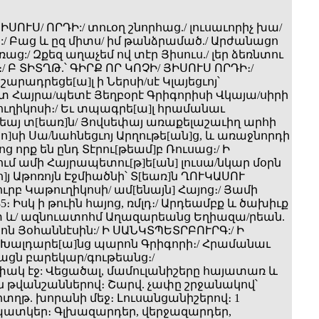
ՅԻՍՈՒՍ/ ՈՐԴԻ:/ տուօղ շնորհաց./ լուսաւորիչ խա/
/ Բաց և ըզ միտս/ իմ թանձրամած./ Արժանացո
ռաց:/ Զքեզ աղաչեմ ով տէր Յիսուս./ լեր ձեռնտու
ս։/ Բ ՏԻՏՂԹ.՝ ԳԻՐՔ ՈՐ ԿՈՉԻ/ ՅԻՍՈՒՍ ՈՐԴԻ։/
շարադրեցե[ա]լ ի Ներսի/սէ Կլայեցւոյ՝
 Հայրա/պետէ Յեղբօրէ Գրիգորիսի Վկայա/սիրի
ուղիկոսի։/ Եւ տպագրե[ա]լ հրամանաւ
այ տ[եառ]ն/ Յովսեփայ առաքելաշաւիղ արհի
ո]սի Սա/նահնեցւոյ Արղութե[ան]ց, և առաջնորդի
ոց որք են ընդ Տէրու[թեամ]բ Ռուսաց։/ Ի
ւմ ամի Հայրապետու[թ]ե[ան] լուսա/նկար մօրն
[ո]յ Աթոռոյն Էջմիածնի՝ Տ[եառ]ն ՂՈՒԿԱՍՈՒ
րբ Կաթուղիկոսի/ ամ[ենայն] Հայոց։/ Յամի
85։ Իսկ ի թուին հայոց, ռմլդ։/ Արդեամբք և ծախիւք
և/ ազնուատոհմ Աղազարեանց Եղիազա/րեան.
ն Յօհաննէսին:/ Ի ՍԱՆԿՏՊԵՏՐԲՈՒՐԳ:/ Ի
ալդարե[ա]նց պարոն Գրիգորի։/ Հրամանաւ
ցն բարեկար/գութեանց։/
փակ էջ: Վեցածալ, մամուլանիշերը հայատառ և
թվանշաններով։ Շարվ. չափը շրջանակով՝
 Տիտղթ. խորանի մեջ։ Լուսանցանիշերով։ 1
ատկեր։ Գլխազարդեր, վերջազարդեր,