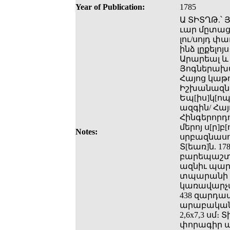
Year of Publication:
1785
Ա ՏԻՏՂԹ.՝ 
ւար մըտաց:
լու/սոյդ փա
ինձ լըքելոյ
Արարեալ և 
Յոգներախտ
Հայոց կաթ
Իշխանազնե
Եպ[իս]կ[ոպ
ազգին/ Հայ
Հինգերորդո
մերոյ ս[ր]բ
Notes:
սրբազնասու
Տ[եառ]ն. 17
բարեպաշտ 
ազնիւ պարո
տպարանի Խ
կառավարչա
438 զարդա
արաբական 
2,6x7,3 սմ։
փորագիր պ