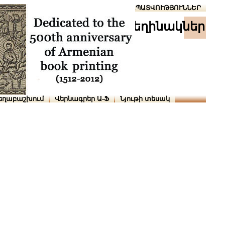
Տուն
Օգնություն
ՆԱԽԱՊԱՏՎՈՒԹՅՈՒՆՆԵՐ
հեղինակներ
եղաբաշխում
Վերնագրեր Ա-Ֆ
Նյութի տեսակ