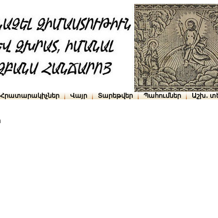
Հրատարակիչներ
Վայր
Տարեթվեր
Պահումներ
Աշխ․ տ
ի