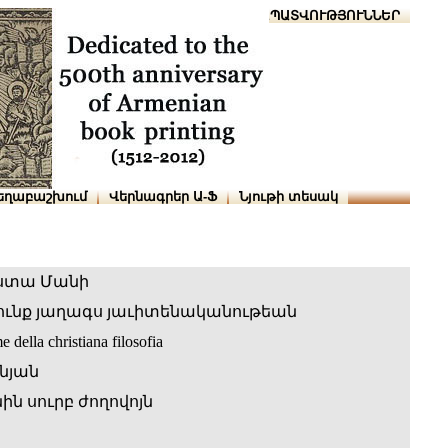
Տուն
Օգնություն
ՆԱԽԱՊԱՏՎՈՒԹՅՈՒՆՆԵՐ
եղաբաշխում
Վերնագրեր Ա-Ֆ
Նյութի տեսակ
ստա Մանի
ունք յաղագս յաւիտենականութեան
 della christiana filosofia
նյան
ն սուրբ ժողովոյն