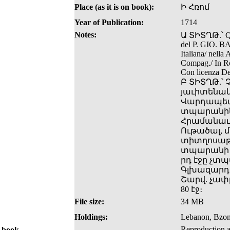
Place (as it is on book):
Ի Հռոմ
Year of Publication:
1714
Notes:
Ա ՏԻՏՂԹ.՝ 
del P. GIO. B
Italiana/ nel
Compag./ In Ro
Con licenza De 
Բ ՏԻՏՂԹ.՝
յաւիտենակ
Վարդապետէ/
տպարանին ս[
Հրամանաւ 
Ութածալ, 
տիտղոսաթե
տպարանի ն
րդ էջը չտպ
Գլխազարդե
Շարվ. չափը՝
80 էջ։
File size:
34 MB
Holdings:
Lebanon, Bzomm
Reproduction a
e book.