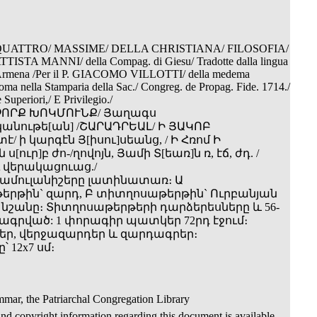
QUATTRO/ MASSIME/ DELLA CHRISTIANA/ FILOSOFIA/
ATTISTA MANNI/ della Compag. di Giesu/ Tradotte dalla lingua
la Armena /Per il P. GIACOMO VILLOTTI/ della medema
ma nella Stamparia della Sac./ Congreg. de Propag. Fide. 1714./
Superiori,/ E Privilegio./
 ՉՈՐՔ ԽՈԿՄՈՒՆՔ/ Յաղագս
անութե[ան] /ՇԱՐԱԴՐԵԱԼ/ Ի ՅԱԿՈԲ
 ի կարգէն Յ[իսու]սեանց, / Ի Հռոմ Ի
ուր]բ ժո-/ղովոյն, Յամի Տ[եառ]ն ռ, էճ, ժդ. /
վերակացուաց./
մամուլանիշերը լատինատառ։ Ա
րթին` զարդ, Բ տիտղոսաթերթին` Ուրբանյան
շանը։ Տիտղոսաթերթերի դարձերեսները և 56­
ագրված: 1 փորագիր պատկեր 72­րդ էջում։
ր, վերջազարդեր և զարդագրեր։
 12x7 սմ։
ar, the Patriarchal Congregation Library
nd copyright information regarding this document is available