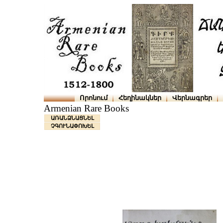
Որոնում
Հեղինակներ
Վերնագրեր
Armenian Rare Books
ԱՌԱՆՁՆԱՑՆԵԼ
ՉԳՈՒՆԱՓՈԽԵԼ