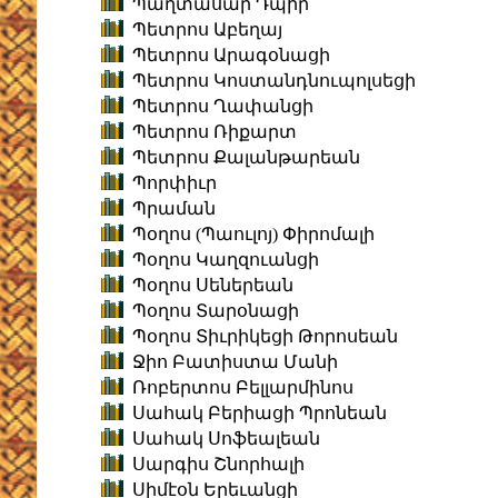
Պաղտասար Դպիր
Պետրոս Աբեղայ
Պետրոս Արագօնացի
Պետրոս Կոստանդնուպոլսեցի
Պետրոս Ղափանցի
Պետրոս Ռիքարտ
Պետրոս Քալանթարեան
Պորփիւր
Պրաման
Պօղոս (Պաուլոյ) Փիրոմալի
Պօղոս Կաղզուանցի
Պօղոս Սեներեան
Պօղոս Տարօնացի
Պօղոս Տիւրիկեցի Թորոսեան
Ջիո Բատիստա Մանի
Ռոբերտոս Բելլարմինոս
Սահակ Բերիացի Պրոնեան
Սահակ Սոֆեալեան
Սարգիս Շնորհալի
Սիմէօն Երեւանցի