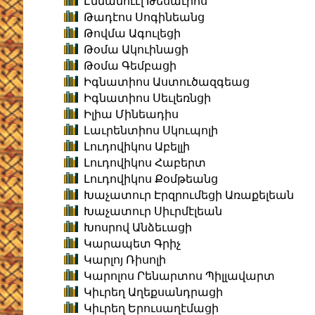
Էմմանուէլ Թեսաւրոս
Թադէոս Սոգինեանց
Թովմա Ագուլեցի
Թօմա Ակուինացի
Թօմա Գեմբացի
Իգնատիոս Աստուծազգեաց
Իգնատիոս Սեւլեռնցի
Իլիա Մինեադիս
Լաւրենտիոս Սկուպոլի
Լուդովիկոս Աբելլի
Լուդովիկոս Հաբերտ
Լուդովիկոս Քօմթեանց
Խաչատուր Էրզրումեցի Առաքելեան
Խաչատուր Սիւրմէլեան
Խոսրով Անձեւացի
Կարապետ Գրիչ
Կարլոյ Ռիսոլի
Կարոլոս Րենարտոս Պիլլավարտ
Կիւրեղ Աղեքսանդրացի
Կիւրեղ Երուսաղէմացի