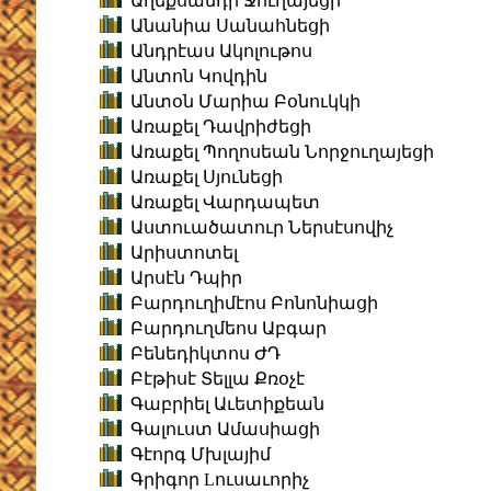
Աղեքսանդր Ջուղայեցի
Անանիա Սանահնեցի
Անդրէաս Ակոլութոս
Անտոն Կովդին
Անտօն Մարիա Բօնուկկի
Առաքել Դավրիժեցի
Առաքել Պողոսեան Նորջուղայեցի
Առաքել Սյունեցի
Առաքել Վարդապետ
Աստուածատուր Ներսէսովիչ
Արիստոտել
Արսէն Դպիր
Բարդուղիմէոս Բոնոնիացի
Բարդուղմեոս Աբգար
Բենեդիկտոս ԺԴ
Բէթիսէ Տելլա Քռօչէ
Գաբրիել Աւետիքեան
Գալուստ Ամասիացի
Գէորգ Մխլայիմ
Գրիգոր Lուսաւորիչ