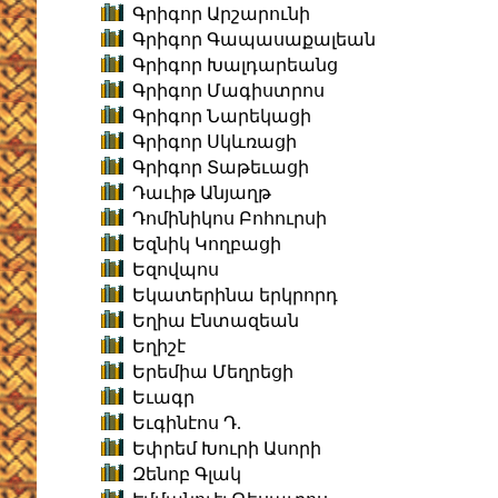
Գրիգոր Արշարունի
Գրիգոր Գապասաքալեան
Գրիգոր Խալդարեանց
Գրիգոր Մագիստրոս
Գրիգոր Նարեկացի
Գրիգոր Սկևռացի
Գրիգոր Տաթեւացի
Դաւիթ Անյաղթ
Դոմինիկոս Բոհուրսի
Եզնիկ Կողբացի
Եզովպոս
Եկատերինա երկրորդ
Եղիա Էնտազեան
Եղիշէ
Երեմիա Մեղրեցի
Եւագր
Եւգինէոս Դ.
Եփրեմ Խուրի Ասորի
Զենոբ Գլակ