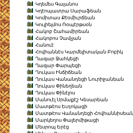
Կղեմես Գալանոս
Կղէոպատրա Սարաֆեան
Կոմիտաս Քէօմիւրճեան
Կուլիելմոս Ռօպէրթսօն
Հակոբ Շահամիրեան
Հակոբոս Չամչյան
Հանուէ
Հովհաննէս Կարմելիտական Բոբիկ
Ղազար Ջահկեցի
Ղազար Փարպեցի
Ղուկաս Ինճիճեան
Ղուկաս Վանանդեցի Նուրիջանեան
Ղուկաս Փինեղեան
Ղուկաս Փինէլոս
Մանուէլ Սրմաքէշ Կեսարեան
Մատթէոս Եւդոկացի
Մատթէոս Վանանդեցի Հովհաննիսեա
Մարկեղոս Փալերմիթացի
Մեսրոպ Երէց