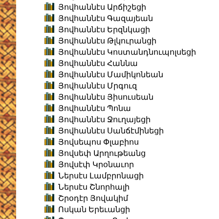
Յովհաննէս Արճիշեցի
Յովհաննէս Գազայեան
Յովհաննէս Երզնկացի
Յովհաննէս Թլկուրանցի
Յովհաննէս Կոստանդնուպոլսեցի
Յովհաննէս Հաննա
Յովհաննէս Մամիկոնեան
Յովհաննէս Մրգուզ
Յովհաննէս Յիսուսեան
Յովհաննէս Պոնա
Յովհաննէս Ջուղայեցի
Յովհաննէս Սանճէմինեցի
Յովսեպոս Փլաբիոս
Յովսեփ Արղութեանց
Յովսէփ Կրօնաւոր
Ներսէս Լամբրոնացի
Ներսէս Շնորհալի
Շրօդէր Յովակիմ
Ոսկան Երեւանցի