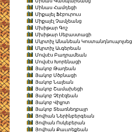
Մինաս Գասպարեանց
Մինաս Համդեցի
Միքայել Ֆէբուրուս
Միքայէլ Չամչեանց
Մխիթար Գոշ
Մխիթար Սեբաստացի
Մկրտիչ Անանեան Կոստանդնուպոլսեց
Մկրտիչ Աւգերեան
Մովսէս Բաղրամեան
Մովսէս Խորենացի
Յակոբ Թաղեան
Յակոբ Մծբնացի
Յակոբ Նալեան
Յակոբ Շամախեցի
Յակոբ Չէրէզեան
Յակոբ Վիլլոտ
Յակոբ Տեառնեղբայր
Յովհան Ներինբերգեան
Յովհան Ոսկեբերան
Յովհան Քաւտեքեան