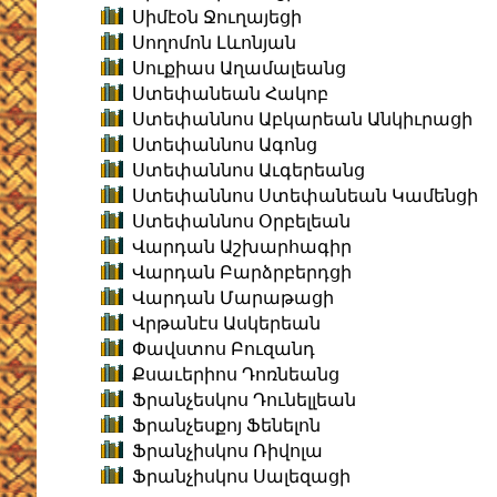
Սիմէօն Ջուղայեցի
Սողոմոն Լևոնյան
Սուքիաս Աղամալեանց
Ստեփանեան Հակոբ
Ստեփաննոս Աբկարեան Անկիւրացի
Ստեփաննոս Ագոնց
Ստեփաննոս Աւգերեանց
Ստեփաննոս Ստեփանեան Կամենցի
Ստեփաննոս Օրբելեան
Վարդան Աշխարհագիր
Վարդան Բարձրբերդցի
Վարդան Մարաթացի
Վրթանէս Ասկերեան
Փավստոս Բուզանդ
Քսաւերիոս Դոռնեանց
Ֆրանչեսկոս Դունելլեան
Ֆրանչեսքոյ Ֆենելոն
Ֆրանչիսկոս Ռիվոլա
Ֆրանչիսկոս Սալեզացի