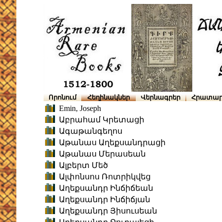
Որոնում
Հեղինակներ
Վերնագրեր
Հրատար
Emin, Joseph
Աբրահամ Կրետացի
Ագաթանգեղոս
Աթանաս Աղեքսանդրացի
Աթանաս Մերասեան
Ալբերտ Մեծ
Ալփոնսոս Ռոտրիկվեց
Աղեքսանդր Ինճիճեան
Աղեքսանդր Ինճիճյան
Աղեքսանդր Յիսուսեան