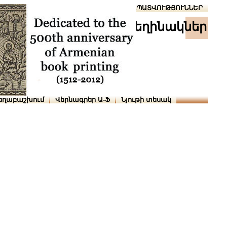
Տուն
Օգնություն
ՆԱԽԱՊԱՏՎՈՒԹՅՈՒՆՆԵՐ
հեղինակներ
եղաբաշխում
Վերնագրեր Ա-Ֆ
Նյութի տեսակ