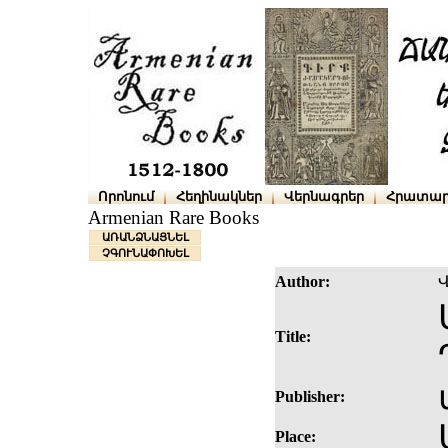
Որոնում
Հեղինակներ
Վերնագրեր
Հրատար
Armenian Rare Books
ԱՌԱՆՁՆԱՑՆԵԼ
ՉԳՈՒՆԱՓՈԽԵԼ
Author:
Title:
Publisher:
Place: