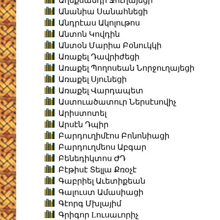
Աղեքսանդր Ջուղայեցի
Անանիա Սանահնեցի
Անդրէաս Ակոլութոս
Անտոն Կովդին
Անտօն Մարիա Բօնուկկի
Առաքել Դավրիժեցի
Առաքել Պողոսեան Նորջուղայեցի
Առաքել Սյունեցի
Առաքել Վարդապետ
Աստուածատուր Ներսէսովիչ
Արիստոտել
Արսէն Դպիր
Բարդուղիմէոս Բոնոնիացի
Բարդուղմեոս Աբգար
Բենեդիկտոս ԺԴ
Բէթիսէ Տելլա Քռօչէ
Գաբրիել Աւետիքեան
Գալուստ Ամասիացի
Գէորգ Մխլայիմ
Գրիգոր Lուսաւորիչ