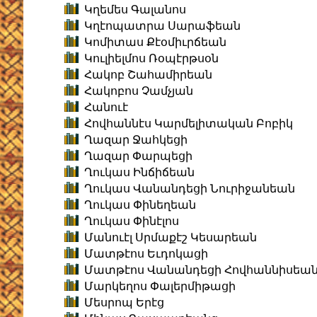
Կղեմես Գալանոս
Կղէոպատրա Սարաֆեան
Կոմիտաս Քէօմիւրճեան
Կուլիելմոս Ռօպէրթսօն
Հակոբ Շահամիրեան
Հակոբոս Չամչյան
Հանուէ
Հովհաննէս Կարմելիտական Բոբիկ
Ղազար Ջահկեցի
Ղազար Փարպեցի
Ղուկաս Ինճիճեան
Ղուկաս Վանանդեցի Նուրիջանեան
Ղուկաս Փինեղեան
Ղուկաս Փինէլոս
Մանուէլ Սրմաքէշ Կեսարեան
Մատթէոս Եւդոկացի
Մատթէոս Վանանդեցի Հովհաննիսեա
Մարկեղոս Փալերմիթացի
Մեսրոպ Երէց