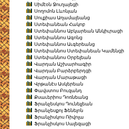
Սիմէօն Ջուղայեցի
Սողոմոն Լևոնյան
Սուքիաս Աղամալեանց
Ստեփանեան Հակոբ
Ստեփաննոս Աբկարեան Անկիւրացի
Ստեփաննոս Ագոնց
Ստեփաննոս Աւգերեանց
Ստեփաննոս Ստեփանեան Կամենցի
Ստեփաննոս Օրբելեան
Վարդան Աշխարհագիր
Վարդան Բարձրբերդցի
Վարդան Մարաթացի
Վրթանէս Ասկերեան
Փավստոս Բուզանդ
Քսաւերիոս Դոռնեանց
Ֆրանչեսկոս Դունելլեան
Ֆրանչեսքոյ Ֆենելոն
Ֆրանչիսկոս Ռիվոլա
Ֆրանչիսկոս Սալեզացի