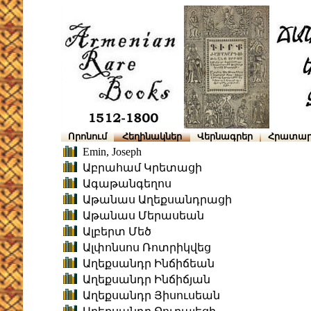
Որոնում
Հեղինակներ
Վերնագրեր
Հրատար
Emin, Joseph
Աբրահամ Կրետացի
Ագաթանգեղոս
Աթանաս Աղեքսանդրացի
Աթանաս Մերասեան
Ալբերտ Մեծ
Ալփոնսոս Ռոտրիկվեց
Աղեքսանդր Ինճիճեան
Աղեքսանդր Ինճիճյան
Աղեքսանդր Յիսուսեան