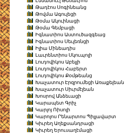
Էմմանուէլ Թեսաւրոս
Թադէոս Սոգինեանց
Թովմա Ագուլեցի
Թօմա Ակուինացի
Թօմա Գեմբացի
Իգնատիոս Աստուծազգեաց
Իգնատիոս Սեւլեռնցի
Իլիա Մինեադիս
Լաւրենտիոս Սկուպոլի
Լուդովիկոս Աբելլի
Լուդովիկոս Հաբերտ
Լուդովիկոս Քօմթեանց
Խաչատուր Էրզրումեցի Առաքելեան
Խաչատուր Սիւրմէլեան
Խոսրով Անձեւացի
Կարապետ Գրիչ
Կարլոյ Ռիսոլի
Կարոլոս Րենարտոս Պիլլավարտ
Կիւրեղ Աղեքսանդրացի
Կիւրեղ Երուսաղէմացի