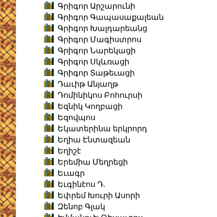
Գրիգոր Արշարունի
Գրիգոր Գապասաքալեան
Գրիգոր Խալդարեանց
Գրիգոր Մագիստրոս
Գրիգոր Նարեկացի
Գրիգոր Սկևռացի
Գրիգոր Տաթեւացի
Դաւիթ Անյաղթ
Դոմինիկոս Բոհուրսի
Եզնիկ Կողբացի
Եզովպոս
Եկատերինա երկրորդ
Եղիա Էնտազեան
Եղիշէ
Երեմիա Մեղրեցի
Եւագր
Եւգինէոս Դ.
Եփրեմ Խուրի Ասորի
Զենոբ Գլակ