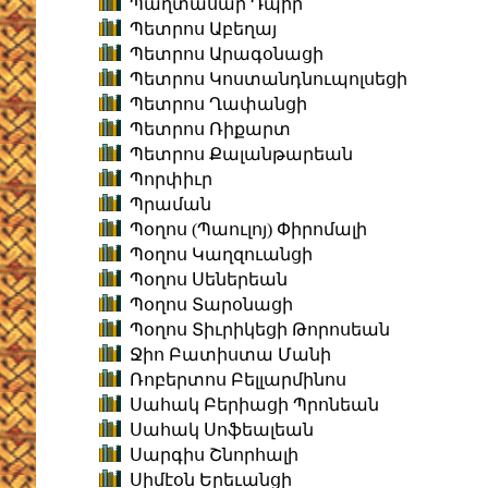
Պաղտասար Դպիր
Պետրոս Աբեղայ
Պետրոս Արագօնացի
Պետրոս Կոստանդնուպոլսեցի
Պետրոս Ղափանցի
Պետրոս Ռիքարտ
Պետրոս Քալանթարեան
Պորփիւր
Պրաման
Պօղոս (Պաուլոյ) Փիրոմալի
Պօղոս Կաղզուանցի
Պօղոս Սեներեան
Պօղոս Տարօնացի
Պօղոս Տիւրիկեցի Թորոսեան
Ջիո Բատիստա Մանի
Ռոբերտոս Բելլարմինոս
Սահակ Բերիացի Պրոնեան
Սահակ Սոֆեալեան
Սարգիս Շնորհալի
Սիմէօն Երեւանցի