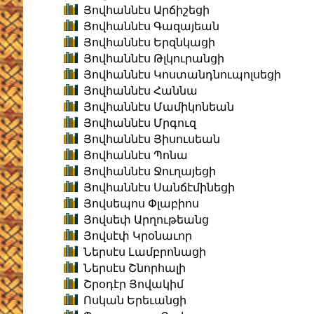
Յովհաննէս Արճիշեցի
Յովհաննէս Գազայեան
Յովհաննէս Երզնկացի
Յովհաննէս Թլկուրանցի
Յովհաննէս Կոստանդնուպոլսեցի
Յովհաննէս Հաննա
Յովհաննէս Մամիկոնեան
Յովհաննէս Մրգուզ
Յովհաննէս Յիսուսեան
Յովհաննէս Պոնա
Յովհաննէս Ջուղայեցի
Յովհաննէս Սանճէմինեցի
Յովսեպոս Փլաբիոս
Յովսեփ Արղութեանց
Յովսէփ Կրօնաւոր
Ներսէս Լամբրոնացի
Ներսէս Շնորհալի
Շրօդէր Յովակիմ
Ոսկան Երեւանցի