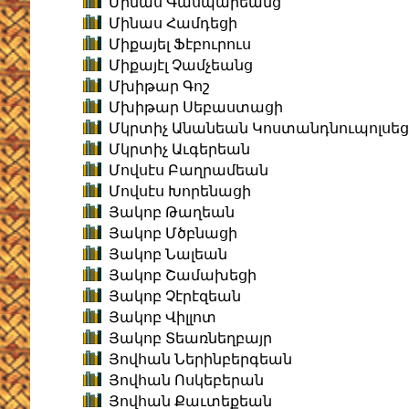
Մինաս Գասպարեանց
Մինաս Համդեցի
Միքայել Ֆէբուրուս
Միքայէլ Չամչեանց
Մխիթար Գոշ
Մխիթար Սեբաստացի
Մկրտիչ Անանեան Կոստանդնուպոլսեց
Մկրտիչ Աւգերեան
Մովսէս Բաղրամեան
Մովսէս Խորենացի
Յակոբ Թաղեան
Յակոբ Մծբնացի
Յակոբ Նալեան
Յակոբ Շամախեցի
Յակոբ Չէրէզեան
Յակոբ Վիլլոտ
Յակոբ Տեառնեղբայր
Յովհան Ներինբերգեան
Յովհան Ոսկեբերան
Յովհան Քաւտեքեան