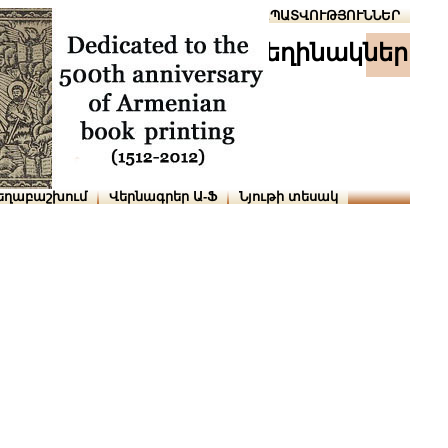
Տուն
Օգնություն
ՆԱԽԱՊԱՏՎՈՒԹՅՈՒՆՆԵՐ
հեղինակներ
եղաբաշխում
Վերնագրեր Ա-Ֆ
Նյութի տեսակ