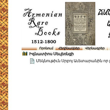
Որոնում
Հեղինակներ
Վերնագրեր
Իգնատիոս Սեւլեռնցի
Մեկնութիւն Սրբոյ Աւետարանին որ ը