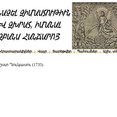
Հրատարակիչներ
Վայր
Տարեթվեր
Պահումներ
Աշխ․ տ
ստ Ղուկասու (1735)