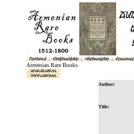
Որոնում
Հեղինակներ
Վերնագրեր
Հրատար
Armenian Rare Books
ԱՌԱՆՁՆԱՑՆԵԼ
ՉԳՈՒՆԱՓՈԽԵԼ
Author:
Title: