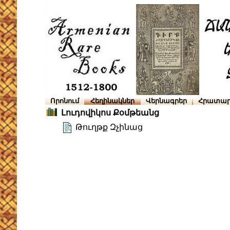
Որոնում
Հեղինակներ
Վերնագրեր
Հրատար
Լուդովիկոս Քօմթեանց
Թուղթք Զչինաց