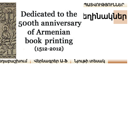
Տուն
Օգնություն
ՆԱԽԱՊԱՏՎՈՒԹՅՈՒՆՆԵՐ
հեղինակներ
եղաբաշխում
Վերնագրեր Ա-Ֆ
Նյութի տեսակ