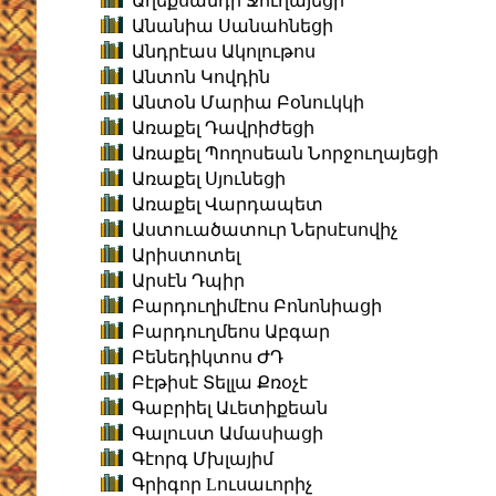
Աղեքսանդր Ջուղայեցի
Անանիա Սանահնեցի
Անդրէաս Ակոլութոս
Անտոն Կովդին
Անտօն Մարիա Բօնուկկի
Առաքել Դավրիժեցի
Առաքել Պողոսեան Նորջուղայեցի
Առաքել Սյունեցի
Առաքել Վարդապետ
Աստուածատուր Ներսէսովիչ
Արիստոտել
Արսէն Դպիր
Բարդուղիմէոս Բոնոնիացի
Բարդուղմեոս Աբգար
Բենեդիկտոս ԺԴ
Բէթիսէ Տելլա Քռօչէ
Գաբրիել Աւետիքեան
Գալուստ Ամասիացի
Գէորգ Մխլայիմ
Գրիգոր Lուսաւորիչ