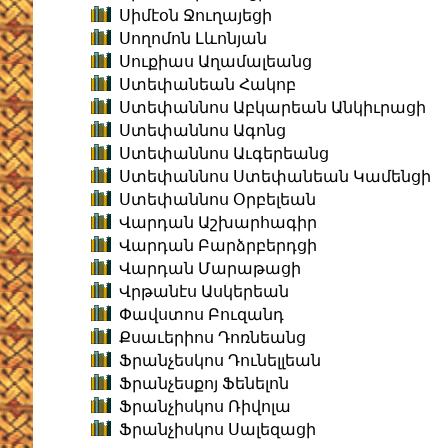
Սիմէօն Ջուղայեցի
Սողոմոն Լևոնյան
Սուքիաս Աղամալեանց
Ստեփանեան Հակոբ
Ստեփաննոս Աբկարեան Անկիւրացի
Ստեփաննոս Ագոնց
Ստեփաննոս Աւգերեանց
Ստեփաննոս Ստեփանեան Կամենցի
Ստեփաննոս Օրբելեան
Վարդան Աշխարհագիր
Վարդան Բարձրբերդցի
Վարդան Մարաթացի
Վրթանէս Ասկերեան
Փավստոս Բուզանդ
Քսաւերիոս Դոռնեանց
Ֆրանչեսկոս Դունելլեան
Ֆրանչեսքոյ Ֆենելոն
Ֆրանչիսկոս Ռիվոլա
Ֆրանչիսկոս Սալեզացի