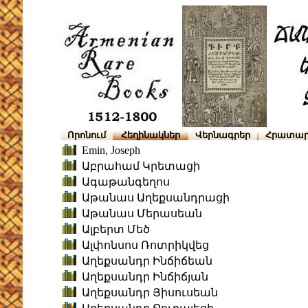
Որոնում
Հեղինակներ
Վերնագրեր
Հրատար
Emin, Joseph
Աբրահամ Կրետացի
Ագաթանգեղոս
Աթանաս Աղեքսանդրացի
Աթանաս Մերասեան
Ալբերտ Մեծ
Ալփոնսոս Ռոտրիկվեց
Աղեքսանդր Ինճիճեան
Աղեքսանդր Ինճիճյան
Աղեքսանդր Յիսուսեան