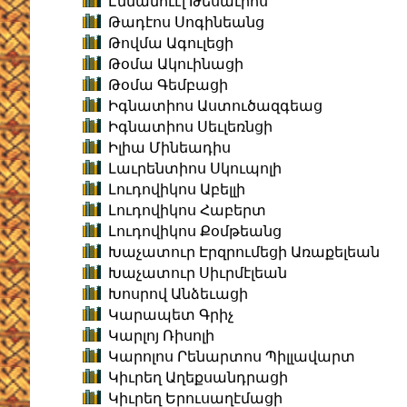
Էմմանուէլ Թեսաւրոս
Թադէոս Սոգինեանց
Թովմա Ագուլեցի
Թօմա Ակուինացի
Թօմա Գեմբացի
Իգնատիոս Աստուծազգեաց
Իգնատիոս Սեւլեռնցի
Իլիա Մինեադիս
Լաւրենտիոս Սկուպոլի
Լուդովիկոս Աբելլի
Լուդովիկոս Հաբերտ
Լուդովիկոս Քօմթեանց
Խաչատուր Էրզրումեցի Առաքելեան
Խաչատուր Սիւրմէլեան
Խոսրով Անձեւացի
Կարապետ Գրիչ
Կարլոյ Ռիսոլի
Կարոլոս Րենարտոս Պիլլավարտ
Կիւրեղ Աղեքսանդրացի
Կիւրեղ Երուսաղէմացի