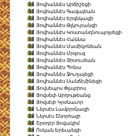
Յովհաննէս Արճիշեցի
Յովհաննէս Գազայեան
Յովհաննէս Երզնկացի
Յովհաննէս Թլկուրանցի
Յովհաննէս Կոստանդնուպոլսեցի
Յովհաննէս Հաննա
Յովհաննէս Մամիկոնեան
Յովհաննէս Մրգուզ
Յովհաննէս Յիսուսեան
Յովհաննէս Պոնա
Յովհաննէս Ջուղայեցի
Յովհաննէս Սանճէմինեցի
Յովսեպոս Փլաբիոս
Յովսեփ Արղութեանց
Յովսէփ Կրօնաւոր
Ներսէս Լամբրոնացի
Ներսէս Շնորհալի
Շրօդէր Յովակիմ
Ոսկան Երեւանցի