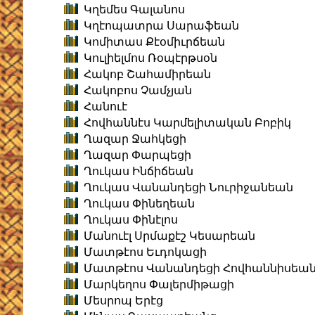
Կղեմես Գալանոս
Կղէոպատրա Սարաֆեան
Կոմիտաս Քէօմիւրճեան
Կուլիելմոս Ռօպէրթսօն
Հակոբ Շահամիրեան
Հակոբոս Չամչյան
Հանուէ
Հովհաննէս Կարմելիտական Բոբիկ
Ղազար Ջահկեցի
Ղազար Փարպեցի
Ղուկաս Ինճիճեան
Ղուկաս Վանանդեցի Նուրիջանեան
Ղուկաս Փինեղեան
Ղուկաս Փինէլոս
Մանուէլ Սրմաքէշ Կեսարեան
Մատթէոս Եւդոկացի
Մատթէոս Վանանդեցի Հովհաննիսեա
Մարկեղոս Փալերմիթացի
Մեսրոպ Երէց