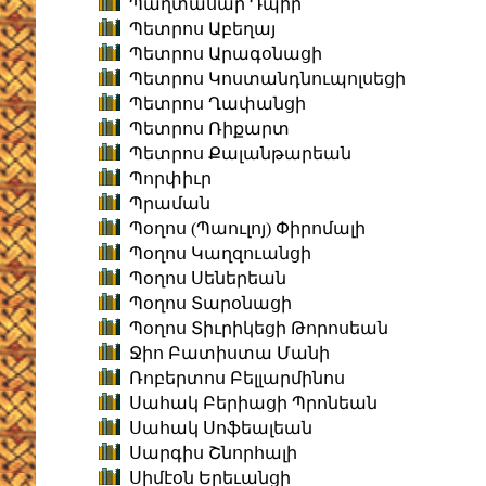
Պաղտասար Դպիր
Պետրոս Աբեղայ
Պետրոս Արագօնացի
Պետրոս Կոստանդնուպոլսեցի
Պետրոս Ղափանցի
Պետրոս Ռիքարտ
Պետրոս Քալանթարեան
Պորփիւր
Պրաման
Պօղոս (Պաուլոյ) Փիրոմալի
Պօղոս Կաղզուանցի
Պօղոս Սեներեան
Պօղոս Տարօնացի
Պօղոս Տիւրիկեցի Թորոսեան
Ջիո Բատիստա Մանի
Ռոբերտոս Բելլարմինոս
Սահակ Բերիացի Պրոնեան
Սահակ Սոֆեալեան
Սարգիս Շնորհալի
Սիմէօն Երեւանցի