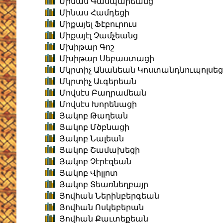
Մինաս Գասպարեանց
Մինաս Համդեցի
Միքայել Ֆէբուրուս
Միքայէլ Չամչեանց
Մխիթար Գոշ
Մխիթար Սեբաստացի
Մկրտիչ Անանեան Կոստանդնուպոլսեց
Մկրտիչ Աւգերեան
Մովսէս Բաղրամեան
Մովսէս Խորենացի
Յակոբ Թաղեան
Յակոբ Մծբնացի
Յակոբ Նալեան
Յակոբ Շամախեցի
Յակոբ Չէրէզեան
Յակոբ Վիլլոտ
Յակոբ Տեառնեղբայր
Յովհան Ներինբերգեան
Յովհան Ոսկեբերան
Յովհան Քաւտեքեան