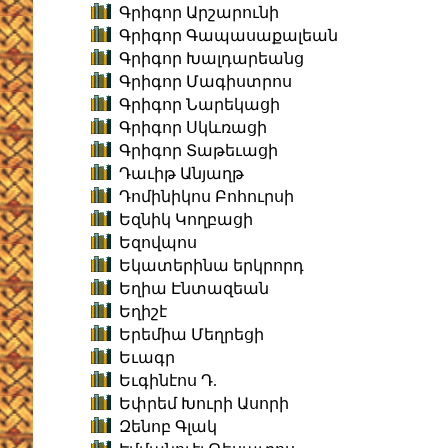
Գրիգոր Արշարունի
Գրիգոր Գապասաքալեան
Գրիգոր Խալդարեանց
Գրիգոր Մագիստրոս
Գրիգոր Նարեկացի
Գրիգոր Սկևռացի
Գրիգոր Տաթեւացի
Դաւիթ Անյաղթ
Դոմինիկոս Բոհուրսի
Եզնիկ Կողբացի
Եզովպոս
Եկատերինա երկրորդ
Եղիա Էնտազեան
Եղիշէ
Երեմիա Մեղրեցի
Եւագր
Եւգինէոս Դ.
Եփրեմ Խուրի Ասորի
Զենոբ Գլակ