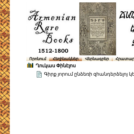
Որոնում
Հեղինակներ
Վերնագրեր
Հրատար
Ղուկաս Փինէլոս
Գիրք յորում ընձեռի զհանդերձելոյ կ