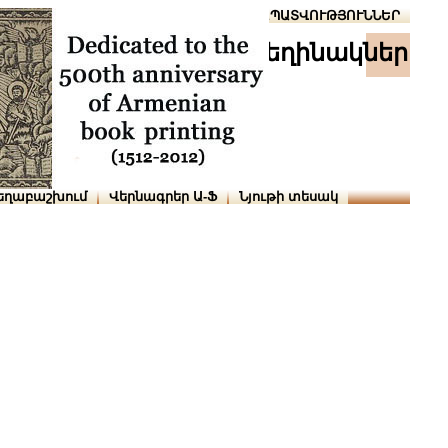
Տուն
Օգնություն
ՆԱԽԱՊԱՏՎՈՒԹՅՈՒՆՆԵՐ
հեղինակներ
եղաբաշխում
Վերնագրեր Ա-Ֆ
Նյութի տեսակ