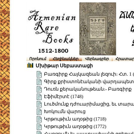
Որոնում
Հեղինակներ
Վերնագրեր
Հրատար
Մխիթար Սեբաստացի
Բառգիրք Հայկազեան լեզուի։ Հտ. 1 (
Գիրք քրիստոնէականի վարդապետու
Դուռն քերականութեան։- Բառգիրք
Էֆիմէրտէ (1748)
Լուծմունք դժուարիմացից, եւ տա
Խոկումն վարուց
Կրթութիւն աղօթից (1718)
Կրթութիւն աղօթից (1772)
Հարցումն եւ պատասխանի զքերակա