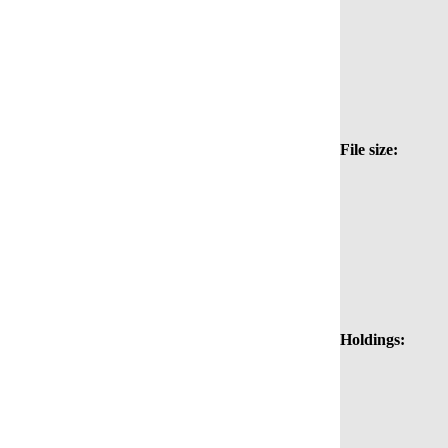
File size:
Holdings: