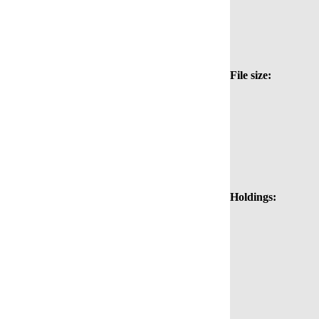
File size:
Holdings: