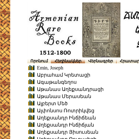
Որոնում
Հեղինակներ
Վերնագրեր
Հրատար
Emin, Joseph
Աբրահամ Կրետացի
Ագաթանգեղոս
Աթանաս Աղեքսանդրացի
Աթանաս Մերասեան
Ալբերտ Մեծ
Ալփոնսոս Ռոտրիկվեց
Աղեքսանդր Ինճիճեան
Աղեքսանդր Ինճիճյան
Աղեքսանդր Յիսուսեան