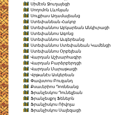
Սիմէօն Ջուղայեցի
Սողոմոն Լևոնյան
Սուքիաս Աղամալեանց
Ստեփանեան Հակոբ
Ստեփաննոս Աբկարեան Անկիւրացի
Ստեփաննոս Ագոնց
Ստեփաննոս Աւգերեանց
Ստեփաննոս Ստեփանեան Կամենցի
Ստեփաննոս Օրբելեան
Վարդան Աշխարհագիր
Վարդան Բարձրբերդցի
Վարդան Մարաթացի
Վրթանէս Ասկերեան
Փավստոս Բուզանդ
Քսաւերիոս Դոռնեանց
Ֆրանչեսկոս Դունելլեան
Ֆրանչեսքոյ Ֆենելոն
Ֆրանչիսկոս Ռիվոլա
Ֆրանչիսկոս Սալեզացի