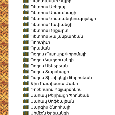
Պաղտասար Դպիր
Պետրոս Աբեղայ
Պետրոս Արագօնացի
Պետրոս Կոստանդնուպոլսեցի
Պետրոս Ղափանցի
Պետրոս Ռիքարտ
Պետրոս Քալանթարեան
Պորփիւր
Պրաման
Պօղոս (Պաուլոյ) Փիրոմալի
Պօղոս Կաղզուանցի
Պօղոս Սեներեան
Պօղոս Տարօնացի
Պօղոս Տիւրիկեցի Թորոսեան
Ջիո Բատիստա Մանի
Ռոբերտոս Բելլարմինոս
Սահակ Բերիացի Պրոնեան
Սահակ Սոֆեալեան
Սարգիս Շնորհալի
Սիմէօն Երեւանցի