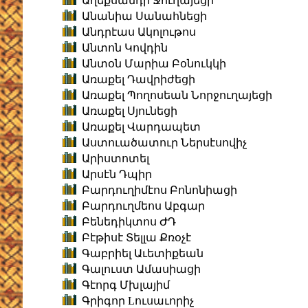
Աղեքսանդր Ջուղայեցի
Անանիա Սանահնեցի
Անդրէաս Ակոլութոս
Անտոն Կովդին
Անտօն Մարիա Բօնուկկի
Առաքել Դավրիժեցի
Առաքել Պողոսեան Նորջուղայեցի
Առաքել Սյունեցի
Առաքել Վարդապետ
Աստուածատուր Ներսէսովիչ
Արիստոտել
Արսէն Դպիր
Բարդուղիմէոս Բոնոնիացի
Բարդուղմեոս Աբգար
Բենեդիկտոս ԺԴ
Բէթիսէ Տելլա Քռօչէ
Գաբրիել Աւետիքեան
Գալուստ Ամասիացի
Գէորգ Մխլայիմ
Գրիգոր Lուսաւորիչ