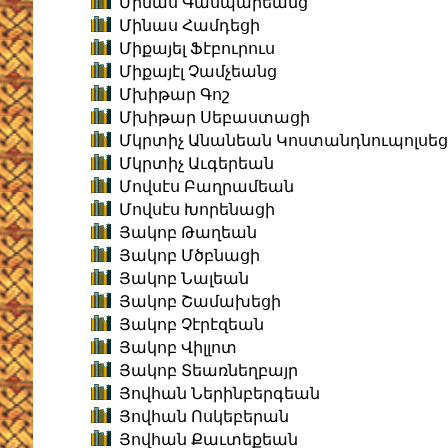
Մինաս Գասպարեանց
Մինաս Համդեցի
Միքայել Ֆէբուրուս
Միքայէլ Չամչեանց
Մխիթար Գոշ
Մխիթար Սեբաստացի
Մկրտիչ Անանեան Կոստանդնուպոլսեց
Մկրտիչ Աւգերեան
Մովսէս Բաղրամեան
Մովսէս Խորենացի
Յակոբ Թաղեան
Յակոբ Մծբնացի
Յակոբ Նալեան
Յակոբ Շամախեցի
Յակոբ Չէրէզեան
Յակոբ Վիլլոտ
Յակոբ Տեառնեղբայր
Յովհան Ներինբերգեան
Յովհան Ոսկեբերան
Յովհան Քաւտեքեան