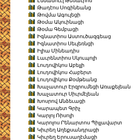
Էմմանուէլ Թեսաւրոս
Թադէոս Սոգինեանց
Թովմա Ագուլեցի
Թօմա Ակուինացի
Թօմա Գեմբացի
Իգնատիոս Աստուծազգեաց
Իգնատիոս Սեւլեռնցի
Իլիա Մինեադիս
Լաւրենտիոս Սկուպոլի
Լուդովիկոս Աբելլի
Լուդովիկոս Հաբերտ
Լուդովիկոս Քօմթեանց
Խաչատուր Էրզրումեցի Առաքելեան
Խաչատուր Սիւրմէլեան
Խոսրով Անձեւացի
Կարապետ Գրիչ
Կարլոյ Ռիսոլի
Կարոլոս Րենարտոս Պիլլավարտ
Կիւրեղ Աղեքսանդրացի
Կիւրեղ Երուսաղէմացի