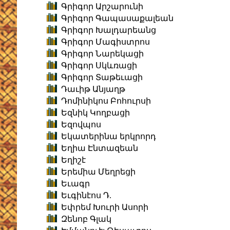
Գրիգոր Արշարունի
Գրիգոր Գապասաքալեան
Գրիգոր Խալդարեանց
Գրիգոր Մագիստրոս
Գրիգոր Նարեկացի
Գրիգոր Սկևռացի
Գրիգոր Տաթեւացի
Դաւիթ Անյաղթ
Դոմինիկոս Բոհուրսի
Եզնիկ Կողբացի
Եզովպոս
Եկատերինա երկրորդ
Եղիա Էնտազեան
Եղիշէ
Երեմիա Մեղրեցի
Եւագր
Եւգինէոս Դ.
Եփրեմ Խուրի Ասորի
Զենոբ Գլակ