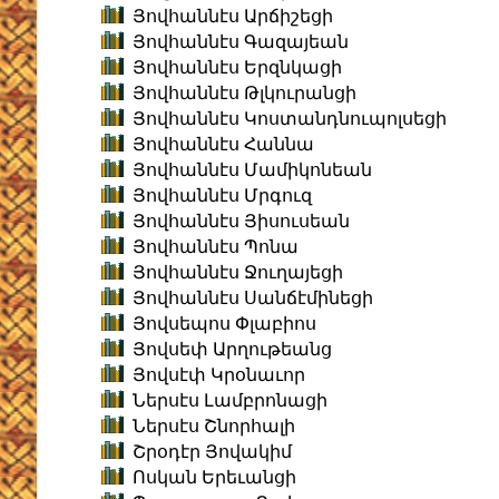
Յովհաննէս Արճիշեցի
Յովհաննէս Գազայեան
Յովհաննէս Երզնկացի
Յովհաննէս Թլկուրանցի
Յովհաննէս Կոստանդնուպոլսեցի
Յովհաննէս Հաննա
Յովհաննէս Մամիկոնեան
Յովհաննէս Մրգուզ
Յովհաննէս Յիսուսեան
Յովհաննէս Պոնա
Յովհաննէս Ջուղայեցի
Յովհաննէս Սանճէմինեցի
Յովսեպոս Փլաբիոս
Յովսեփ Արղութեանց
Յովսէփ Կրօնաւոր
Ներսէս Լամբրոնացի
Ներսէս Շնորհալի
Շրօդէր Յովակիմ
Ոսկան Երեւանցի