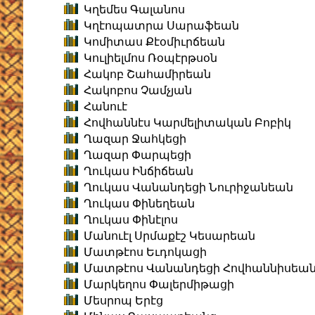
Կղեմես Գալանոս
Կղէոպատրա Սարաֆեան
Կոմիտաս Քէօմիւրճեան
Կուլիելմոս Ռօպէրթսօն
Հակոբ Շահամիրեան
Հակոբոս Չամչյան
Հանուէ
Հովհաննէս Կարմելիտական Բոբիկ
Ղազար Ջահկեցի
Ղազար Փարպեցի
Ղուկաս Ինճիճեան
Ղուկաս Վանանդեցի Նուրիջանեան
Ղուկաս Փինեղեան
Ղուկաս Փինէլոս
Մանուէլ Սրմաքէշ Կեսարեան
Մատթէոս Եւդոկացի
Մատթէոս Վանանդեցի Հովհաննիսեա
Մարկեղոս Փալերմիթացի
Մեսրոպ Երէց