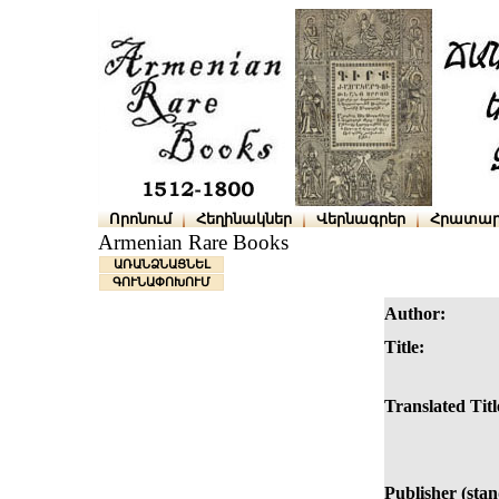
Որոնում
Հեղինակներ
Վերնագրեր
Հրատար
Armenian Rare Books
ԱՌԱՆՁՆԱՑՆԵԼ
ԳՈՒՆԱՓՈԽՈՒՄ
Author:
Title:
Translated Titl
Publisher (sta