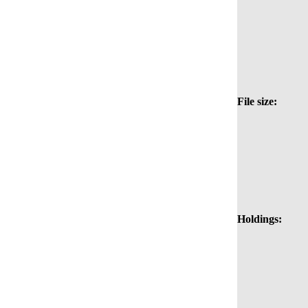
File size:
Holdings: