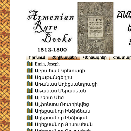
Որոնում
Հեղինակներ
Վերնագրեր
Հրատար
Emin, Joseph
Աբրահամ Կրետացի
Ագաթանգեղոս
Աթանաս Աղեքսանդրացի
Աթանաս Մերասեան
Ալբերտ Մեծ
Ալփոնսոս Ռոտրիկվեց
Աղեքսանդր Ինճիճեան
Աղեքսանդր Ինճիճյան
Աղեքսանդր Յիսուսեան