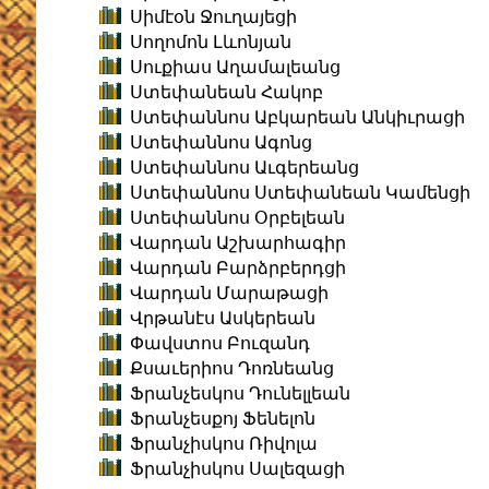
Սիմէօն Ջուղայեցի
Սողոմոն Լևոնյան
Սուքիաս Աղամալեանց
Ստեփանեան Հակոբ
Ստեփաննոս Աբկարեան Անկիւրացի
Ստեփաննոս Ագոնց
Ստեփաննոս Աւգերեանց
Ստեփաննոս Ստեփանեան Կամենցի
Ստեփաննոս Օրբելեան
Վարդան Աշխարհագիր
Վարդան Բարձրբերդցի
Վարդան Մարաթացի
Վրթանէս Ասկերեան
Փավստոս Բուզանդ
Քսաւերիոս Դոռնեանց
Ֆրանչեսկոս Դունելլեան
Ֆրանչեսքոյ Ֆենելոն
Ֆրանչիսկոս Ռիվոլա
Ֆրանչիսկոս Սալեզացի