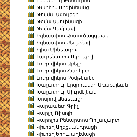
Էմմանուէլ Թեսաւրոս
Թադէոս Սոգինեանց
Թովմա Ագուլեցի
Թօմա Ակուինացի
Թօմա Գեմբացի
Իգնատիոս Աստուծազգեաց
Իգնատիոս Սեւլեռնցի
Իլիա Մինեադիս
Լաւրենտիոս Սկուպոլի
Լուդովիկոս Աբելլի
Լուդովիկոս Հաբերտ
Լուդովիկոս Քօմթեանց
Խաչատուր Էրզրումեցի Առաքելեան
Խաչատուր Սիւրմէլեան
Խոսրով Անձեւացի
Կարապետ Գրիչ
Կարլոյ Ռիսոլի
Կարոլոս Րենարտոս Պիլլավարտ
Կիւրեղ Աղեքսանդրացի
Կիւրեղ Երուսաղէմացի