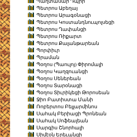
Պաղտասար Դպիր
Պետրոս Աբեղայ
Պետրոս Արագօնացի
Պետրոս Կոստանդնուպոլսեցի
Պետրոս Ղափանցի
Պետրոս Ռիքարտ
Պետրոս Քալանթարեան
Պորփիւր
Պրաման
Պօղոս (Պաուլոյ) Փիրոմալի
Պօղոս Կաղզուանցի
Պօղոս Սեներեան
Պօղոս Տարօնացի
Պօղոս Տիւրիկեցի Թորոսեան
Ջիո Բատիստա Մանի
Ռոբերտոս Բելլարմինոս
Սահակ Բերիացի Պրոնեան
Սահակ Սոֆեալեան
Սարգիս Շնորհալի
Սիմէօն Երեւանցի