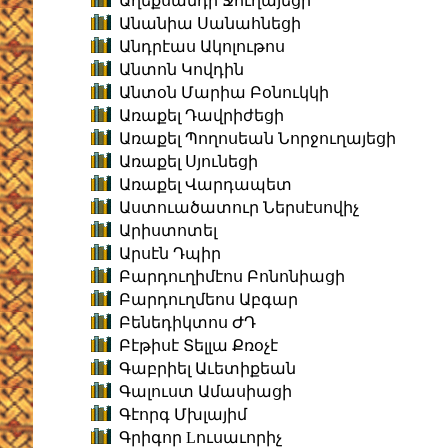
Աղեքսանդր Ջուղայեցի
Անանիա Սանահնեցի
Անդրէաս Ակոլութոս
Անտոն Կովդին
Անտօն Մարիա Բօնուկկի
Առաքել Դավրիժեցի
Առաքել Պողոսեան Նորջուղայեցի
Առաքել Սյունեցի
Առաքել Վարդապետ
Աստուածատուր Ներսէսովիչ
Արիստոտել
Արսէն Դպիր
Բարդուղիմէոս Բոնոնիացի
Բարդուղմեոս Աբգար
Բենեդիկտոս ԺԴ
Բէթիսէ Տելլա Քռօչէ
Գաբրիել Աւետիքեան
Գալուստ Ամասիացի
Գէորգ Մխլայիմ
Գրիգոր Lուսաւորիչ