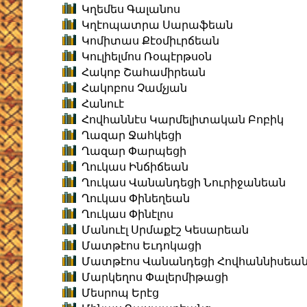
Կղեմես Գալանոս
Կղէոպատրա Սարաֆեան
Կոմիտաս Քէօմիւրճեան
Կուլիելմոս Ռօպէրթսօն
Հակոբ Շահամիրեան
Հակոբոս Չամչյան
Հանուէ
Հովհաննէս Կարմելիտական Բոբիկ
Ղազար Ջահկեցի
Ղազար Փարպեցի
Ղուկաս Ինճիճեան
Ղուկաս Վանանդեցի Նուրիջանեան
Ղուկաս Փինեղեան
Ղուկաս Փինէլոս
Մանուէլ Սրմաքէշ Կեսարեան
Մատթէոս Եւդոկացի
Մատթէոս Վանանդեցի Հովհաննիսեա
Մարկեղոս Փալերմիթացի
Մեսրոպ Երէց