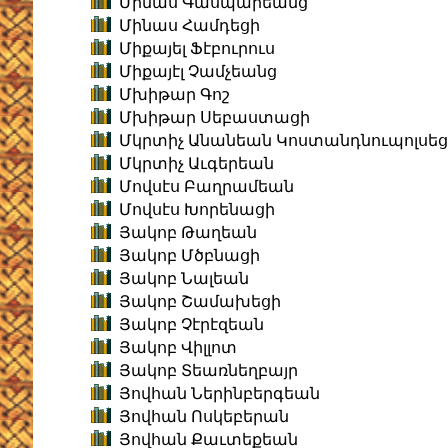
Մինաս Գասպարեանց
Մինաս Համդեցի
Միքայել Ֆէբուրուս
Միքայէլ Չամչեանց
Մխիթար Գոշ
Մխիթար Սեբաստացի
Մկրտիչ Անանեան Կոստանդնուպոլսեց
Մկրտիչ Աւգերեան
Մովսէս Բաղրամեան
Մովսէս Խորենացի
Յակոբ Թաղեան
Յակոբ Մծբնացի
Յակոբ Նալեան
Յակոբ Շամախեցի
Յակոբ Չէրէզեան
Յակոբ Վիլլոտ
Յակոբ Տեառնեղբայր
Յովհան Ներինբերգեան
Յովհան Ոսկեբերան
Յովհան Քաւտեքեան