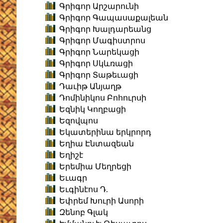
Գրիգոր Արշարունի
Գրիգոր Գապասաքալեան
Գրիգոր Խալդարեանց
Գրիգոր Մագիստրոս
Գրիգոր Նարեկացի
Գրիգոր Սկևռացի
Գրիգոր Տաթեւացի
Դաւիթ Անյաղթ
Դոմինիկոս Բոհուրսի
Եզնիկ Կողբացի
Եզովպոս
Եկատերինա երկրորդ
Եղիա Էնտազեան
Եղիշէ
Երեմիա Մեղրեցի
Եւագր
Եւգինէոս Դ.
Եփրեմ Խուրի Ասորի
Զենոբ Գլակ