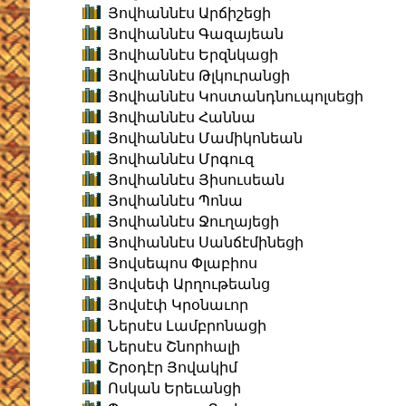
Յովհաննէս Արճիշեցի
Յովհաննէս Գազայեան
Յովհաննէս Երզնկացի
Յովհաննէս Թլկուրանցի
Յովհաննէս Կոստանդնուպոլսեցի
Յովհաննէս Հաննա
Յովհաննէս Մամիկոնեան
Յովհաննէս Մրգուզ
Յովհաննէս Յիսուսեան
Յովհաննէս Պոնա
Յովհաննէս Ջուղայեցի
Յովհաննէս Սանճէմինեցի
Յովսեպոս Փլաբիոս
Յովսեփ Արղութեանց
Յովսէփ Կրօնաւոր
Ներսէս Լամբրոնացի
Ներսէս Շնորհալի
Շրօդէր Յովակիմ
Ոսկան Երեւանցի