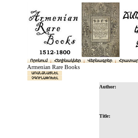
Որոնում
Հեղինակներ
Վերնագրեր
Հրատար
Armenian Rare Books
ԱՌԱՆՁՆԱՑՆԵԼ
ՉԳՈՒՆԱՓՈԽԵԼ
Author:
Title: